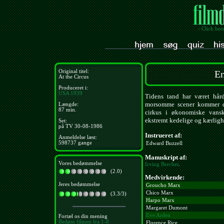
- Click her
Original titel:
En
At the Circus
Produceret i:
USA
1939
Tidens tand har været hår
morsomme scener kommer de
Længde:
87 min.
cirkus i økonomiske vansk
ekstremt kedelige og kærligh
Set:
på TV 30-08-1986
Instrueret af:
Anmeldelse læst:
598737 gange
Edward Buzzell
Manuskript af:
Vores bedømmelse
Irving Brecher
.
(2.0)
Medvirkende:
Jeres bedømmelse
Groucho Marx
Chico Marx
(3.3/3)
Harpo Marx
Margaret Dumont
Eve Arden
Fortæl os din mening
Bedøm filmen fra 1-8
Florence Rice