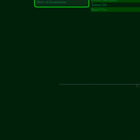
Preben Neergaard
Skriv en kommentar
Tammi Øst
Baard Owe
© 