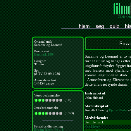
- Click her
Original titel:
Suza
Suzanne og Leonard
Produceret i:
Danmark
1984
Suzanne og Leonard er to te
træt af sit liv og længes efte
Længde:
91 min.
ungdomsforbryder, flygtet fr
med kursen mod Sjælland o
Set:
på TV 22-09-1986
komme langt uden selskab.
Atmosfæren og Elizabeths st
Anmeldelse læst:
144454 gange
dette ellers ret tynde drama.
Instrueret af:
Vores bedømmelse
John Hilbard
(3.0)
Manuskript af:
Jeres bedømmelse
Annette Olsen og
Bjarne Reuter
ef
(3.7/3)
Medvirkende:
Pernille Falck
Fortæl os din mening
Ole Meyer
Bedøm filmen fra 1-8