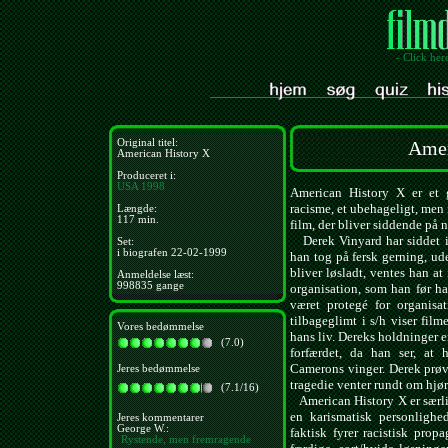
- Click her
Original titel:
Amer
American History X
Produceret i:
USA
1998
American History X er et 
racisme, et ubehageligt, men
Længde:
117 min.
film, der bliver siddende på 
Derek Vinyard har siddet i
Set:
i biografen 22-02-1999
han tog på fersk gerning, ud
bliver løsladt, ventes han a
Anmeldelse læst:
998835 gange
organisation, som han før ha
været protegé for organisa
tilbageglimt i s/h viser fil
Vores bedømmelse
hans liv. Dereks holdninger e
(7.0)
forfærdet, da han ser, a
Camerons vinger. Derek prøve
Jeres bedømmelse
tragedie venter rundt om hjør
(7.1/16)
American History X er særlig
en karismatisk personlighe
Jeres kommentarer
George W.:
faktisk fyrer racistisk pro
Rystende, men fremragende