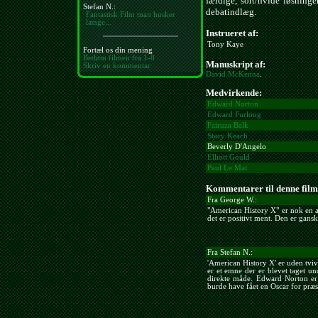
færdige, sort/hvide løsninge
Stefan N.:
debatindlæg.
Fantastisk Film man husker
længe...
Instrueret af:
Tony Kaye
Fortæl os din mening
Bedøm filmen fra 1-8
Manuskript af:
Skriv en kommentar
David McKenna
.
Medvirkende:
Edward Norton
Edward Furlong
Fairuza Balk
Stacy Keach
Beverly D'Angelo
Elliott Gould
Paul Le Mat
Kommentarer til denne film
Fra George W.:
"American History X" er nok en a
det er positivt ment. Den er gans
Fra Stefan N.:
'American History X' er uden tvivl
er et emne der er blevet taget un
direkte måde. Edward Norton er
burde have fået en Oscar for præs