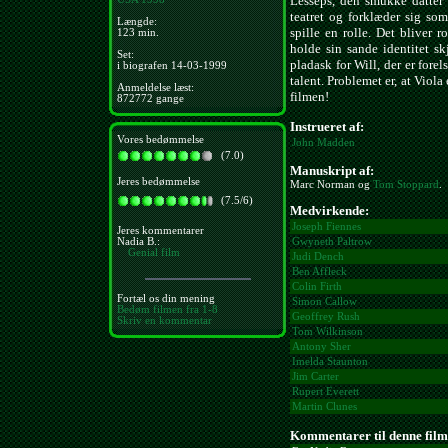
Lesseps, den smukke datter 
teatret og forklæder sig som
Længde:
spille en rolle. Det blive
123 min.
holde sin sande identitet sk
Set:
pladask for Will, der er fore
i biografen 14-03-1999
talent. Problemet er, at Viola
Anmeldelse læst:
filmen!
872772 gange
Instrueret af:
Vores bedømmelse
John Madden
(7.0)
Manuskript af:
Jeres bedømmelse
Marc Norman og
Tom Stoppard
.
(7.5/6)
Medvirkende:
Joseph Fiennes
Jeres kommentarer
Nadia B.:
Gwyneth Paltrow
Genial film
Judi Dench
Ben Affleck
Colin Firth
Fortæl os din mening
Simon Callow
Bedøm filmen fra 1-8
Geoffrey Rush
Skriv en kommentar
Tom Wilkinson
Antony Sher
Imelda Staunton
Jim Carter
Rupert Everett
Martin Clunes
Kommentarer til denne film