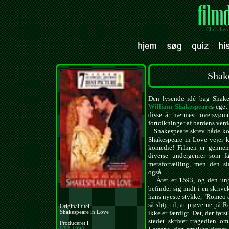
- Click her
Shak
Den lysende idé bag Shakes
William Shakespeare
s eget
disse år nærmest oversvøm
fortolkninger af bardens verd
Shakespeare skrev både kom
Shakespeare in Love vejer 
komedie! Filmen er gennemfø
diverse undergenrer som fa
metafortælling, men den s
også.
Året er 1593, og den unge,
befinder sig midt i en skrive
hans nyeste stykke, "Romeo an
så sløjt til, at prøverne på 
Original titel:
Shakespeare in Love
ikke er færdigt. Det, der førs
stedet skriver tragedien 
Produceret i:
USA
1998