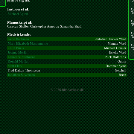
løsrive sig fra.
"J
Instrueret af:
O
"I
Michael Apted
O
Manuskript af:
"R
Carolyn Shelby, Christopher Ames og Samantha Shad.
O
Medvirkende:
"
Gene Hackman
Jedediah Tucker Ward
Mary Elizabeth Mastrantonio
Maggie Ward
O
Colin Friels
Michael Grazier
"T
Joanna Merlin
Estelle Ward
Laurence Fishburne
Nick Holbrook
Donald Moffat
Quinn
Matt Clark
Dommer Syms
Fred Dalton Thompson
Getchell
Jonathan Silverman
Brian
© 2026 filmdatabase.dk