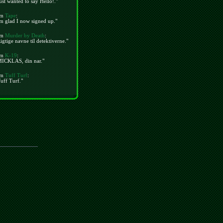
ust wanted to say Hello!."
m
Tape
:
m glad I now signed up."
m
Murder by Death
:
igtige navne til detektiverne."
m
K-19
:
MICKLAS, din nar."
m
Tuff Turf
:
uff Turf."