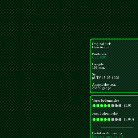
Original titel:
Class Action
Produceret i:
USA
1991
Længde:
109 min.
Set:
på TV 15-05-1999
Anmeldelse læst:
23850 gange
Vores bedømmelse
(5.0)
Jeres bedømmelse
(5.0/3)
Fortæl os din mening
Bedøm filmen fra 1-8