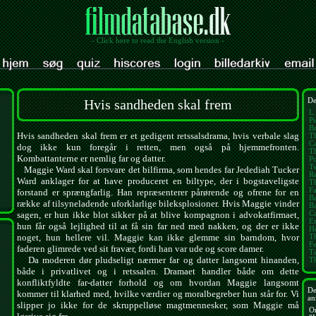
- Click here to read the English version -
Hvis sandheden skal frem
De
L.
Pi
Br
Hvis sandheden skal frem er et gedigent retssalsdrama, hvis verbale slag
T
Ca
dog ikke kun foregår i retten, men også på hjemmefronten.
Th
Kombattanterne er nemlig far og datter.
Po
Tw
Maggie Ward skal forsvare det bilfirma, som hendes far Jedediah Tucker
Re
Ward anklager for at have produceret en biltype, der i bogstaveligste
Th
Fa
forstand er sprængfarlig. Han repræsenterer pårørende og ofrene for en
B
række af tilsyneladende uforklarlige bileksplosioner. Hvis Maggie vinder
Ba
Ca
sagen, er hun ikke blot sikker på at blive kompagnon i advokatfirmaet,
E
hun får også lejlighed til at få sin far ned med nakken, og der er ikke
H
noget, hun hellere vil. Maggie kan ikke glemme sin barndom, hvor
T
Fe
faderen glimrede ved sit fravær, fordi han var ude og score damer.
Ti
Da moderen dør pludseligt nærmer far og datter langsomt hinanden,
T
både i privatlivet og i retssalen. Dramaet handler både om dette
konfliktfyldte far-datter forhold og om hvordan Maggie langsomt
De
kommer til klarhed med, hvilke værdier og moralbegreber hun står for. Vi
an
slipper jo ikke for de skruppelløse magtmennesker, som Maggie må
O