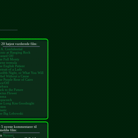
 20 højest vurderede film:
 A. Confidential
cnic at Hanging Rock
assed Off
he Full Monty
rne tremula
e English Patient
rtrait of a Lady
elfth Night, or What You Will
bel Without a Cause
e Purple Rose of Cairo
ce/Off
arbara
ck to the Future
ctus Flower
mma
opscotch
he Long Kiss Goodnight
sten
tanic
he Big Lebowski
 5 nyeste kommentarer til
meldte film:
m
Nynne
: