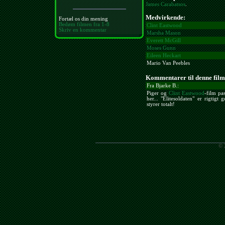
James Carabatsos
.
Medvirkende:
Fortæl os din mening
Bedøm filmen fra 1-8
Clint Eastwood
Skriv en kommentar
Marsha Mason
Everett McGill
Moses Gunn
Eileen Heckart
Mario Van Peebles
Kommentarer til denne film
Fra Bjarke B.:
Piger og
Clint Eastwood
-film pa
her... "Elitesoldaten" er rigtig
styrer totalt!
© 