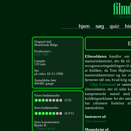
- Click her
Original titel:
E
Heartbreak Ridge
Produceret i:
USA
1986
Elitesoldaten
handler om T
marineinfanteriet, der får t
Længde:
120 min.
recognosceringsdelingen til 
at fuldføre, da Tom Highwa
Set:
på video 10-11-1996
marineinfanterister og sin 
fjerneste idé om, hvad krig e
Anmeldelse læst:
464481 gange
Clint Eastwood
er samme
elitesoldaten, der til sidst
kamptrænede mænd med
Vores bedømmelse
koldkrigsreklame for det ame
(3.0)
har ydermere fordelen a
størstedelen.
Jeres bedømmelse
(6.0/1)
Instrueret af:
Clint Eastwood
Jeres kommentarer
Bjarke B.:
Clinten styrer
Manuskript af: