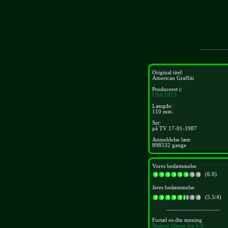
Original titel:
American Graffiti
Produceret i:
USA
1973
Længde:
110 min.
Set:
på TV 17-01-1987
Anmeldelse læst:
898532 gange
Vores bedømmelse
(6.0)
Jeres bedømmelse
(5.5/4)
Fortæl os din mening
Bedøm filmen fra 1-8