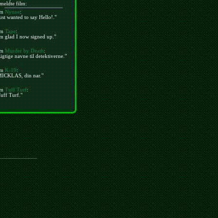
meldte film:
m
Nynne
:
ust wanted to say Hello!."
m
Tape
:
m glad I now signed up."
m
Murder by Death
:
igtige navne til detektiverne."
m
K-19
:
MICKLAS, din nar."
m
Tuff Turf
:
uff Turf."