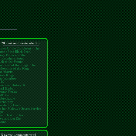
 20 mest omdiskuterede film:
rates Of the Caribbean - The
rse of the Black Pearl
rry Potter and the
ilosopher's Stone
ck to the Future
e Lord of the Rings: The
llowship of the Ring
he Matrix
hree Kings
he Waterboy
-19
merican History X
arl Harbor
onnie Darko
ff Turf
nbreakable
rendipity
urder by Death
 her Majesty's Secret Service
ape
om Dust till Dawn
ve and Let Die
ynne
 5 nyeste kommentarer til