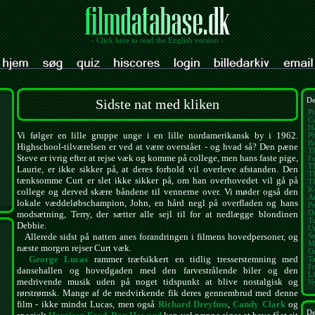
- Click here to read the English version -
Sidste nat med kliken
De
Pi
Cu
Ha
Vi følger en lille gruppe unge i en lille nordamerikansk by i 1962.
Ph
Ba
Highschool-tilværelsen er ved at være overstået - og hvad så? Den pæne
Th
Steve er ivrig efter at rejse væk og komme på college, men hans faste pige,
Fe
T
Laurie, er ikke sikker på, at deres forhold vil overleve afstanden. Den
T
tænksomme Curt er slet ikke sikker på, om han overhovedet vil gå på
T
K
college og derved skære båndene til vennerne over. Vi møder også den
A
lokale væddeløbschampion, John, en hård negl på overfladen og hans
Pe
D
modsætning, Terry, der sætter alle sejl til for at nedlægge blondinen
Tu
Debbie.
U
Allerede sidst på natten anes forandringen i filmens hovedpersoner, og
Se
M
næste morgen rejser Curt væk.
On
George Lucas
rammer træfsikkert en tidlig tresserstemning med
T
Fr
dansehallen og hovedgaden med den farvestrålende biler og den
Li
medrivende musik uden på noget tidspunkt at blive nostalgisk og
N
rørstrømsk. Mange af de medvirkende fik deres gennembrud med denne
film - ikke mindst Lucas, men også
Richard Dreyfuss
,
Candy Clark
og
De