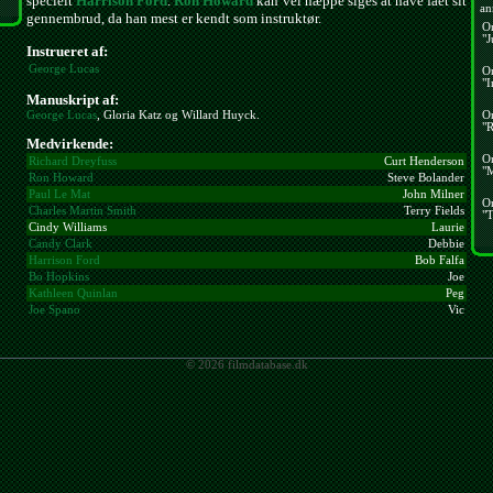
specielt
Harrison Ford
.
Ron Howard
kan vel næppe siges at have fået sit
an
gennembrud, da han mest er kendt som instruktør.
O
"J
Instrueret af:
George Lucas
O
"I
Manuskript af:
George Lucas
, Gloria Katz og Willard Huyck.
O
"R
Medvirkende:
O
Richard Dreyfuss
Curt Henderson
"
Ron Howard
Steve Bolander
Paul Le Mat
John Milner
O
Charles Martin Smith
Terry Fields
"T
Cindy Williams
Laurie
Candy Clark
Debbie
Harrison Ford
Bob Falfa
Bo Hopkins
Joe
Kathleen Quinlan
Peg
Joe Spano
Vic
© 2026 filmdatabase.dk