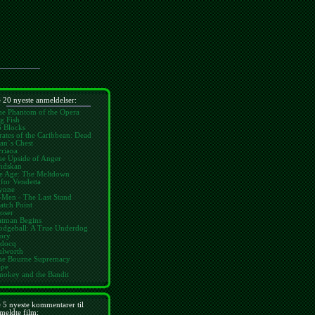
 20 nyeste anmeldelser:
he Phantom of the Opera
g Fish
6 Blocks
rates of the Caribbean: Dead
an´s Chest
riana
he Upside of Anger
ndskan
ce Age: The Meltdown
for Vendetta
ynne
-Men - The Last Stand
atch Point
oser
atman Begins
odgeball: A True Underdog
ory
idocq
ulworth
he Bourne Supremacy
ape
mokey and the Bandit
 5 nyeste kommentarer til
meldte film: