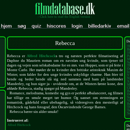
- Click here to read the English version -
Rebecca
De
T
Bi
1
Rebecca er
Alfred Hitchcock
s tro og næsten perfekte filmatisering af
Pi
M
Daphne du Mauriers roman om en navnløs ung kvinde, som tjener til
Sy
dagen og vejen som selskabsdame for en mrs. van Hopper, som er på ferie i
T
O
Monte Carlo. Her møder de to kvinder den britiske aristokrak Maxim de
I
Winter, som falder for den unge kvindes uskyldige charme. Han frier til
V 
N
hende og beder hende slå sig ned sammen med ham på landsteder
X
Manderley, og hun siger ja - uvidende om, at de Winters første kone, den
M
Cl
afdøde Rebecca, stadig spøger på Manderley.
B
Romance, melodrama, komedie og gys er perfekt afbalanceret, og filmen
D
har tillige en smule meget tør humor. Og uanset om stemningen er
St
V
romantisk, gådefuld eller ubehagelig, så videregives den mesterligt af
B
Hitchcock og hans fotograf, den Oscarvindende George Barnes.
T
T
Rebecca bærer sin alder smukt!
S
Instrueret af:
Alfred Hitchcock
De
an