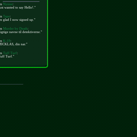
m
Nynne
:
ust wanted to say Hello!."
m
Tape
:
m glad I now signed up."
m
Murder by Death
:
igtige navne til detektiverne."
m
K-19
:
MICKLAS, din nar."
m
Tuff Turf
:
uff Turf."