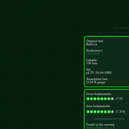
Original titel:
Rebecca
Produceret i:
USA
1940
Længde:
130 min.
Set:
på TV 16-04-1989
Anmeldelse læst:
213478 gange
Vores bedømmelse
(7.0)
Jeres bedømmelse
(7.3/4)
Fortæl os din mening
Bedøm filmen fra 1-8