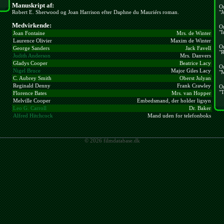
Manuskript af:
O
Robert E. Sherwood og Joan Harrison efter Daphne du Mauriérs roman.
"J
Medvirkende:
O
"I
Joan Fontaine
Mrs. de Winter
Laurence Olivier
Maxim de Winter
O
George Sanders
Jack Favell
"R
Judith Anderson
Mrs. Danvers
Gladys Cooper
Beatrice Lacy
O
Nigel Bruce
Major Giles Lacy
"
C. Aubrey Smith
Oberst Julyan
Reginald Denny
Frank Crawley
O
"T
Florence Bates
Mrs. van Hopper
Melville Cooper
Embedsmand, der holder ligsyn
Leo G. Carroll
Dr. Baker
Alfred Hitchcock
Mand uden for telefonboks
© 2026 filmdatabase.dk