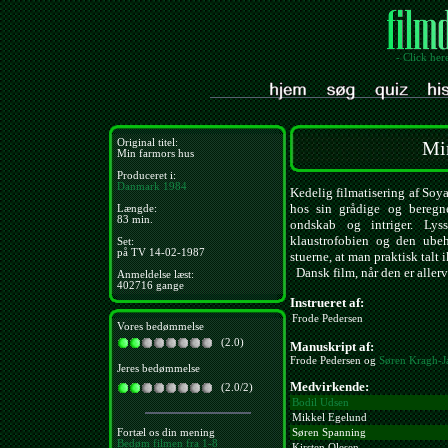
- Click her
Original titel:
Mi
Min farmors hus
Produceret i:
Danmark
1984
Kedelig filmatisering af So
hos sin grådige og beregn
Længde:
83 min.
ondskab og intriger. Lyss
klaustrofobien og den ubeh
Set:
på TV 14-02-1987
stuerne, at man praktisk talt 
Dansk film, når den er allerv
Anmeldelse læst:
402716 gange
Instrueret af:
Frode Pedersen
Vores bedømmelse
(2.0)
Manuskript af:
Frode Pedersen og
Søren Kragh-J
Jeres bedømmelse
Medvirkende:
(2.0/2)
Bodil Udsen
Mikkel Egelund
Fortæl os din mening
Søren Spanning
Bedøm filmen fra 1-8
Kirsten Olesen