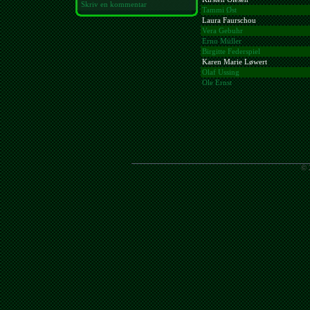
Skriv en kommentar
Tammi Øst
Laura Faurschou
Vera Gebuhr
Erno Müller
Birgitte Federspiel
Karen Marie Løwert
Olaf Ussing
Ole Ernst
© 