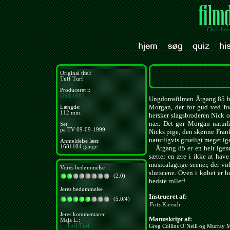
- Click her
Original titel:
Tuff Turf
Produceret i:
USA
1985
Ungdomsfilmen Årgang 85 ha
Morgan, der for gud ved hv
Længde:
112 min.
hersker slagsbroderen Nick 
nær. Det gør Morgan naturli
Set:
på TV 09-09-1999
Nicks pige, den skønne Frank
naturligvis grueligt meget i
Anmeldelse læst:
1681104 gange
Årgang 85 er en helt igenn
sætter en ære i ikke at have
musicalagtige scener, der vi
Vores bedømmelse
slutscene. Oven i købet er he
(2.0)
bedste roller!
Jeres bedømmelse
Instrueret af:
(5.0/4)
Fritz Kiersch
Jeres kommentarer
Manuskript af:
Maja L.:
Tuff Turf
Greg Collins O´Neill og Murray M