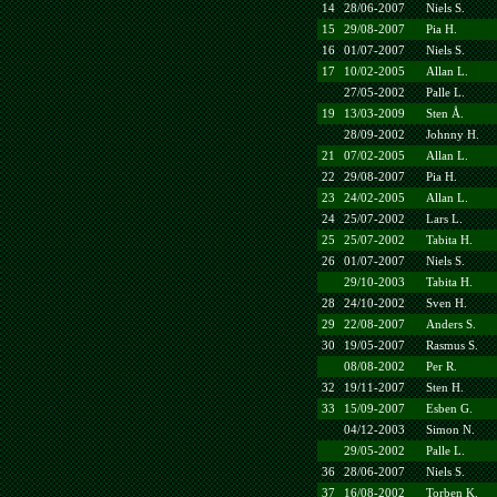
14
28/06-2007
Niels S.
15
29/08-2007
Pia H.
16
01/07-2007
Niels S.
17
10/02-2005
Allan L.
27/05-2002
Palle L.
19
13/03-2009
Sten Å.
28/09-2002
Johnny H.
21
07/02-2005
Allan L.
22
29/08-2007
Pia H.
23
24/02-2005
Allan L.
24
25/07-2002
Lars L.
25
25/07-2002
Tabita H.
26
01/07-2007
Niels S.
29/10-2003
Tabita H.
28
24/10-2002
Sven H.
29
22/08-2007
Anders S.
30
19/05-2007
Rasmus S.
08/08-2002
Per R.
32
19/11-2007
Sten H.
33
15/09-2007
Esben G.
04/12-2003
Simon N.
29/05-2002
Palle L.
36
28/06-2007
Niels S.
37
16/08-2002
Torben K.