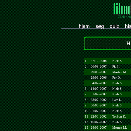
- Click her
H
1
27/12-2008
Niels S.
2
06/09-2007
Pia H.
3
29/06-2007
Morten M.
4
29/03-2006
Per D.
5
04/07-2007
Niels S.
6
14/07-2007
Niels S.
7
01/07-2007
Niels S.
8
25/07-2002
Lars L.
9
30/06-2007
Niels S.
10
01/07-2007
Niels S.
11
22/08-2002
Torben K.
12
16/07-2002
Niels S.
13
28/06-2007
Morten M.