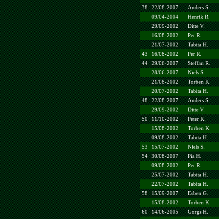
38
22/08-2007
Anders S.
09/04-2004
Henrik R.
29/09-2002
Ditte V.
16/08-2002
Per R.
21/07-2002
Tabita H.
43
16/08-2002
Per R.
44
29/06-2007
Steffan R.
28/06-2007
Niels S.
21/08-2002
Torben K.
20/07-2002
Tabita H.
48
22/08-2007
Anders S.
29/09-2002
Ditte V.
50
11/10-2002
Peter K.
15/08-2002
Torben K.
09/08-2002
Tabita H.
53
15/07-2002
Niels S.
54
30/08-2007
Pia H.
09/08-2002
Per R.
25/07-2002
Tabita H.
22/07-2002
Tabita H.
58
15/09-2007
Esben G.
15/08-2002
Torben K.
60
14/06-2005
Gorgs H.