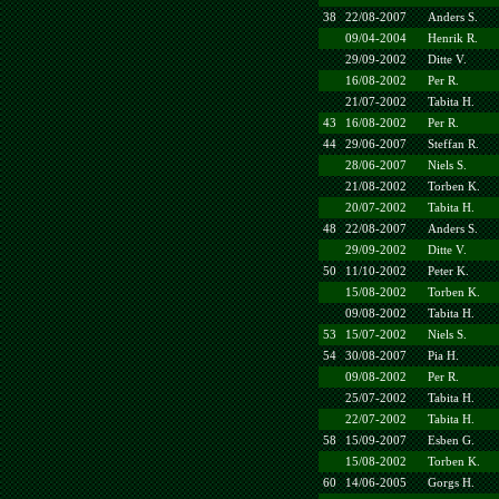
38
22/08-2007
Anders S.
09/04-2004
Henrik R.
29/09-2002
Ditte V.
16/08-2002
Per R.
21/07-2002
Tabita H.
43
16/08-2002
Per R.
44
29/06-2007
Steffan R.
28/06-2007
Niels S.
21/08-2002
Torben K.
20/07-2002
Tabita H.
48
22/08-2007
Anders S.
29/09-2002
Ditte V.
50
11/10-2002
Peter K.
15/08-2002
Torben K.
09/08-2002
Tabita H.
53
15/07-2002
Niels S.
54
30/08-2007
Pia H.
09/08-2002
Per R.
25/07-2002
Tabita H.
22/07-2002
Tabita H.
58
15/09-2007
Esben G.
15/08-2002
Torben K.
60
14/06-2005
Gorgs H.