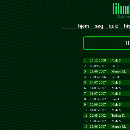
- Click her
H
1
27/12-2008
Niels S.
2
06/09-2007
Pia H.
3
29/06-2007
Morten M.
4
29/03-2006
Per D.
5
04/07-2007
Niels S.
6
14/07-2007
Niels S.
7
01/07-2007
Niels S.
8
25/07-2002
Lars L.
9
30/06-2007
Niels S.
10
01/07-2007
Niels S.
11
22/08-2002
Torben K.
12
16/07-2002
Niels S.
13
28/06-2007
Morten M.