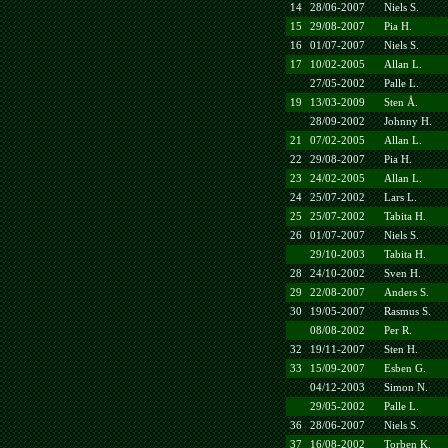
14
28/06-2007
Niels S.
15
29/08-2007
Pia H.
16
01/07-2007
Niels S.
17
10/02-2005
Allan L.
27/05-2002
Palle L.
19
13/03-2009
Sten Å.
28/09-2002
Johnny H.
21
07/02-2005
Allan L.
22
29/08-2007
Pia H.
23
24/02-2005
Allan L.
24
25/07-2002
Lars L.
25
25/07-2002
Tabita H.
26
01/07-2007
Niels S.
29/10-2003
Tabita H.
28
24/10-2002
Sven H.
29
22/08-2007
Anders S.
30
19/05-2007
Rasmus S.
08/08-2002
Per R.
32
19/11-2007
Sten H.
33
15/09-2007
Esben G.
04/12-2003
Simon N.
29/05-2002
Palle L.
36
28/06-2007
Niels S.
37
16/08-2002
Torben K.