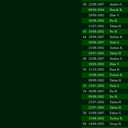
38
22/08-2007
Anders S.
09/04-2004
Henrik R.
29/09-2002
Ditte V.
16/08-2002
Per R.
21/07-2002
Tabita H.
43
16/08-2002
Per R.
44
29/06-2007
Steffan R.
28/06-2007
Niels S.
21/08-2002
Torben K.
20/07-2002
Tabita H.
48
22/08-2007
Anders S.
29/09-2002
Ditte V.
50
11/10-2002
Peter K.
15/08-2002
Torben K.
09/08-2002
Tabita H.
53
15/07-2002
Niels S.
54
30/08-2007
Pia H.
09/08-2002
Per R.
25/07-2002
Tabita H.
22/07-2002
Tabita H.
58
15/09-2007
Esben G.
15/08-2002
Torben K.
60
14/06-2005
Gorgs H.