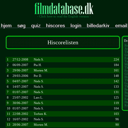
- Click here to read the English version -
Hiscorelisten
De 
Re
At
Th
Gr
En
1
27/12-2008
Niels S.
224
Tu
Mi
2
06/09-2007
Pia H.
184
Th
3
29/06-2007
Morten M.
161
Fe
Gli
4
29/03-2006
Per D.
148
Ho
Th
5
04/07-2007
Niels S.
142
Go
Th
6
14/07-2007
Niels S.
133
Be
7
01/07-2007
Niels S.
131
Bu
Wo
8
25/07-2002
Lars L.
125
Ea
He
9
30/06-2007
Niels S.
119
Ku
10
01/07-2007
Niels S.
104
11
22/08-2002
Torben K.
103
12
16/07-2002
Niels S.
96
13
28/06-2007
Morten M.
90