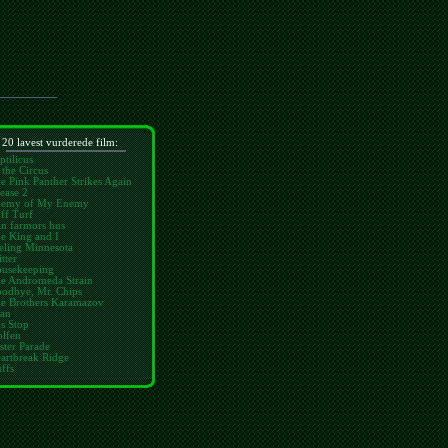
20 lavest vurderede film:
ptilicus
 the Circus
e Pink Panther Strikes Again
ease 2
emy of My Enemy
ff Turf
n farmors hus
e King and I
eling Minnesota
tter
usekeeping
e Andromeda Strain
odbye, Mr. Chips
e Brothers Karamazov
an
s Stop
lfen
ster Parade
artbreak Ridge
ffs