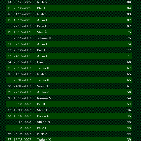
14
28/06-2007
Niels S.
89
15
29/08-2007
Pia H.
84
16
01/07-2007
Niels S.
83
17
10/02-2005
Allan L.
82
27/05-2002
Palle L.
82
19
13/03-2009
Sten Å.
75
28/09-2002
Johnny H.
75
21
07/02-2005
Allan L.
74
22
29/08-2007
Pia H.
72
23
24/02-2005
Allan L.
71
24
25/07-2002
Lars L.
68
25
25/07-2002
Tabita H.
67
26
01/07-2007
Niels S.
65
29/10-2003
Tabita H.
65
28
24/10-2002
Sven H.
61
29
22/08-2007
Anders S.
58
30
19/05-2007
Rasmus S.
54
08/08-2002
Per R.
54
32
19/11-2007
Sten H.
46
33
15/09-2007
Esben G.
45
04/12-2003
Simon N.
45
29/05-2002
Palle L.
45
36
28/06-2007
Niels S.
44
37
16/08-2002
Torben K.
39