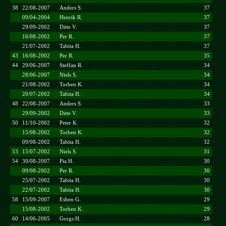
38
22/08-2007
Anders S.
37
09/04-2004
Henrik R.
37
29/09-2002
Ditte V.
37
16/08-2002
Per R.
37
21/07-2002
Tabita H.
37
43
16/08-2002
Per R.
35
44
29/06-2007
Steffan R.
34
28/06-2007
Niels S.
34
21/08-2002
Torben K.
34
20/07-2002
Tabita H.
34
48
22/08-2007
Anders S.
33
29/09-2002
Ditte V.
33
50
11/10-2002
Peter K.
32
15/08-2002
Torben K.
32
09/08-2002
Tabita H.
32
53
15/07-2002
Niels S.
31
54
30/08-2007
Pia H.
30
09/08-2002
Per R.
30
25/07-2002
Tabita H.
30
22/07-2002
Tabita H.
30
58
15/09-2007
Esben G.
29
15/08-2002
Torben K.
29
60
14/06-2005
Gorgs H.
28