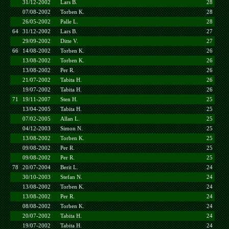
31/12-2002
Lars B.
28
07/08-2002
Torben K.
28
26/05-2002
Palle L.
28
64
31/12-2002
Lars B.
27
29/09-2002
Ditte V.
27
66
14/08-2002
Torben K.
26
13/08-2002
Torben K.
26
13/08-2002
Per R.
26
21/07-2002
Tabita H.
26
19/07-2002
Tabita H.
26
71
19/11-2007
Sten H.
25
13/04-2005
Tabita H.
25
07/02-2005
Allan L.
25
04/12-2003
Simon N.
25
13/08-2002
Torben K.
25
09/08-2002
Per R.
25
09/08-2002
Per R.
25
78
20/07-2004
Berit L.
24
30/10-2003
Stefan N.
24
13/08-2002
Torben K.
24
13/08-2002
Per R.
24
08/08-2002
Torben K.
24
20/07-2002
Tabita H.
24
19/07-2002
Tabita H.
24