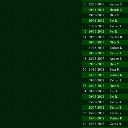
38
22/08-2007
Anders S.
09/04-2004
Henrik R.
29/09-2002
Ditte V.
16/08-2002
Per R.
21/07-2002
Tabita H.
43
16/08-2002
Per R.
44
29/06-2007
Steffan R.
28/06-2007
Niels S.
21/08-2002
Torben K.
20/07-2002
Tabita H.
48
22/08-2007
Anders S.
29/09-2002
Ditte V.
50
11/10-2002
Peter K.
15/08-2002
Torben K.
09/08-2002
Tabita H.
53
15/07-2002
Niels S.
54
30/08-2007
Pia H.
09/08-2002
Per R.
25/07-2002
Tabita H.
22/07-2002
Tabita H.
58
15/09-2007
Esben G.
15/08-2002
Torben K.
60
14/06-2005
Gorgs H.