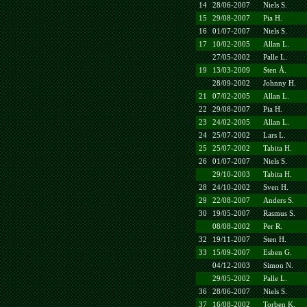
14
28/06-2007
Niels S.
15
29/08-2007
Pia H.
16
01/07-2007
Niels S.
17
10/02-2005
Allan L.
27/05-2002
Palle L.
19
13/03-2009
Sten Å.
28/09-2002
Johnny H.
21
07/02-2005
Allan L.
22
29/08-2007
Pia H.
23
24/02-2005
Allan L.
24
25/07-2002
Lars L.
25
25/07-2002
Tabita H.
26
01/07-2007
Niels S.
29/10-2003
Tabita H.
28
24/10-2002
Sven H.
29
22/08-2007
Anders S.
30
19/05-2007
Rasmus S.
08/08-2002
Per R.
32
19/11-2007
Sten H.
33
15/09-2007
Esben G.
04/12-2003
Simon N.
29/05-2002
Palle L.
36
28/06-2007
Niels S.
37
16/08-2002
Torben K.