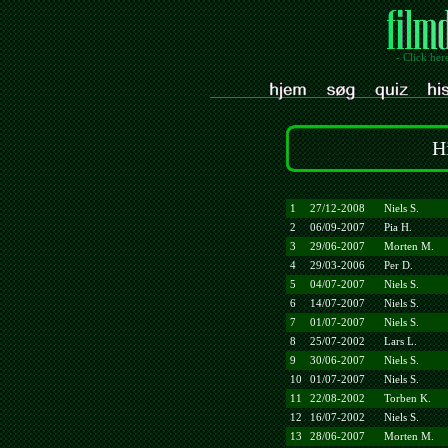
- Click her
H
1
27/12-2008
Niels S.
2
06/09-2007
Pia H.
3
29/06-2007
Morten M.
4
29/03-2006
Per D.
5
04/07-2007
Niels S.
6
14/07-2007
Niels S.
7
01/07-2007
Niels S.
8
25/07-2002
Lars L.
9
30/06-2007
Niels S.
10
01/07-2007
Niels S.
11
22/08-2002
Torben K.
12
16/07-2002
Niels S.
13
28/06-2007
Morten M.