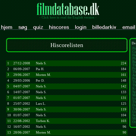
- Click here to read the English version -
Hiscorelisten
De
Pi
Cu
Ha
Ph
Ba
1
27/12-2008
Niels S.
224
Th
Fe
2
06/09-2007
Pia H.
184
Th
3
29/06-2007
Morten M.
161
Am
Pe
4
29/03-2006
Per D.
148
Th
Th
5
04/07-2007
Niels S.
142
K-
Sp
6
14/07-2007
Niels S.
133
Mu
7
01/07-2007
Niels S.
131
Ic
Th
8
25/07-2002
Lars L.
125
Do
Tu
9
30/06-2007
Niels S.
119
Un
10
01/07-2007
Niels S.
104
Se
Mu
11
22/08-2002
Torben K.
103
On
12
16/07-2002
Niels S.
96
13
28/06-2007
Morten M.
90