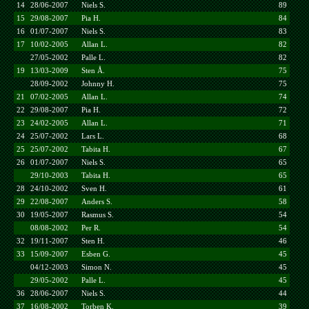
14
28/06-2007
Niels S.
89
15
29/08-2007
Pia H.
84
16
01/07-2007
Niels S.
83
17
10/02-2005
Allan L.
82
27/05-2002
Palle L.
82
19
13/03-2009
Sten Å.
75
28/09-2002
Johnny H.
75
21
07/02-2005
Allan L.
74
22
29/08-2007
Pia H.
72
23
24/02-2005
Allan L.
71
24
25/07-2002
Lars L.
68
25
25/07-2002
Tabita H.
67
26
01/07-2007
Niels S.
65
29/10-2003
Tabita H.
65
28
24/10-2002
Sven H.
61
29
22/08-2007
Anders S.
58
30
19/05-2007
Rasmus S.
54
08/08-2002
Per R.
54
32
19/11-2007
Sten H.
46
33
15/09-2007
Esben G.
45
04/12-2003
Simon N.
45
29/05-2002
Palle L.
45
36
28/06-2007
Niels S.
44
37
16/08-2002
Torben K.
39