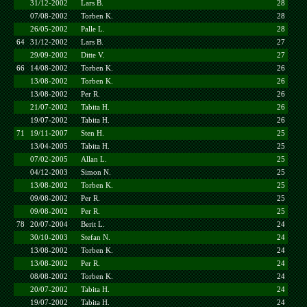
31/12-2002
Lars B.
28
07/08-2002
Torben K.
28
26/05-2002
Palle L.
28
64
31/12-2002
Lars B.
27
29/09-2002
Ditte V.
27
66
14/08-2002
Torben K.
26
13/08-2002
Torben K.
26
13/08-2002
Per R.
26
21/07-2002
Tabita H.
26
19/07-2002
Tabita H.
26
71
19/11-2007
Sten H.
25
13/04-2005
Tabita H.
25
07/02-2005
Allan L.
25
04/12-2003
Simon N.
25
13/08-2002
Torben K.
25
09/08-2002
Per R.
25
09/08-2002
Per R.
25
78
20/07-2004
Berit L.
24
30/10-2003
Stefan N.
24
13/08-2002
Torben K.
24
13/08-2002
Per R.
24
08/08-2002
Torben K.
24
20/07-2002
Tabita H.
24
19/07-2002
Tabita H.
24