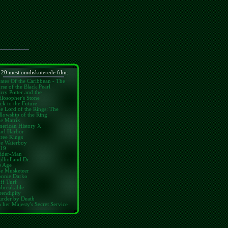
 20 mest omdiskuterede film:
rates Of the Caribbean - The
rse of the Black Pearl
rry Potter and the
ilosopher's Stone
ck to the Future
e Lord of the Rings: The
llowship of the Ring
e Matrix
erican History X
arl Harbor
ree Kings
e Waterboy
19
ider-Man
lholland Dr.
e Age
e Musketeer
nnie Darko
ff Turf
breakable
rendipity
rder by Death
 her Majesty's Secret Service