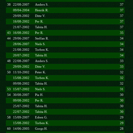
38
22/08-2007
Anders S.
37
09/04-2004
Henrik R.
37
29/09-2002
Ditte V.
37
16/08-2002
Per R.
37
21/07-2002
Tabita H.
37
43
16/08-2002
Per R.
35
44
29/06-2007
Steffan R.
34
28/06-2007
Niels S.
34
21/08-2002
Torben K.
34
20/07-2002
Tabita H.
34
48
22/08-2007
Anders S.
33
29/09-2002
Ditte V.
33
50
11/10-2002
Peter K.
32
15/08-2002
Torben K.
32
09/08-2002
Tabita H.
32
53
15/07-2002
Niels S.
31
54
30/08-2007
Pia H.
30
09/08-2002
Per R.
30
25/07-2002
Tabita H.
30
22/07-2002
Tabita H.
30
58
15/09-2007
Esben G.
29
15/08-2002
Torben K.
29
60
14/06-2005
Gorgs H.
28