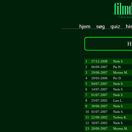
- Click her
H
1
27/12-2008
Niels S.
2
06/09-2007
Pia H.
3
29/06-2007
Morten M.
4
29/03-2006
Per D.
5
04/07-2007
Niels S.
6
14/07-2007
Niels S.
7
01/07-2007
Niels S.
8
25/07-2002
Lars L.
9
30/06-2007
Niels S.
10
01/07-2007
Niels S.
11
22/08-2002
Torben K.
12
16/07-2002
Niels S.
13
28/06-2007
Morten M.