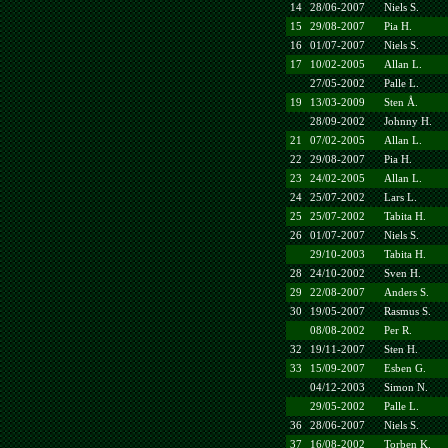
14
28/06-2007
Niels S.
15
29/08-2007
Pia H.
16
01/07-2007
Niels S.
17
10/02-2005
Allan L.
27/05-2002
Palle L.
19
13/03-2009
Sten Å.
28/09-2002
Johnny H.
21
07/02-2005
Allan L.
22
29/08-2007
Pia H.
23
24/02-2005
Allan L.
24
25/07-2002
Lars L.
25
25/07-2002
Tabita H.
26
01/07-2007
Niels S.
29/10-2003
Tabita H.
28
24/10-2002
Sven H.
29
22/08-2007
Anders S.
30
19/05-2007
Rasmus S.
08/08-2002
Per R.
32
19/11-2007
Sten H.
33
15/09-2007
Esben G.
04/12-2003
Simon N.
29/05-2002
Palle L.
36
28/06-2007
Niels S.
37
16/08-2002
Torben K.