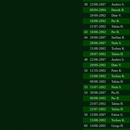
38
22/08-2007
Anders S.
09/04-2004
Henrik R.
29/09-2002
Ditte V.
16/08-2002
Per R.
21/07-2002
Tabita H.
43
16/08-2002
Per R.
44
29/06-2007
Steffan R.
28/06-2007
Niels S.
21/08-2002
Torben K.
20/07-2002
Tabita H.
48
22/08-2007
Anders S.
29/09-2002
Ditte V.
50
11/10-2002
Peter K.
15/08-2002
Torben K.
09/08-2002
Tabita H.
53
15/07-2002
Niels S.
54
30/08-2007
Pia H.
09/08-2002
Per R.
25/07-2002
Tabita H.
22/07-2002
Tabita H.
58
15/09-2007
Esben G.
15/08-2002
Torben K.
60
14/06-2005
Gorgs H.