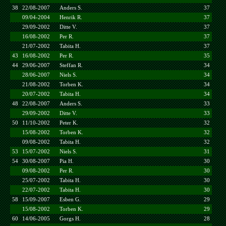
38
22/08-2007
Anders S.
37
09/04-2004
Henrik R.
37
29/09-2002
Ditte V.
37
16/08-2002
Per R.
37
21/07-2002
Tabita H.
37
43
16/08-2002
Per R.
35
44
29/06-2007
Steffan R.
34
28/06-2007
Niels S.
34
21/08-2002
Torben K.
34
20/07-2002
Tabita H.
34
48
22/08-2007
Anders S.
33
29/09-2002
Ditte V.
33
50
11/10-2002
Peter K.
32
15/08-2002
Torben K.
32
09/08-2002
Tabita H.
32
53
15/07-2002
Niels S.
31
54
30/08-2007
Pia H.
30
09/08-2002
Per R.
30
25/07-2002
Tabita H.
30
22/07-2002
Tabita H.
30
58
15/09-2007
Esben G.
29
15/08-2002
Torben K.
29
60
14/06-2005
Gorgs H.
28