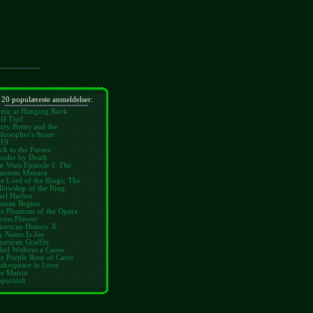
 20 populæreste anmeldelser:
cnic at Hanging Rock
ff Turf
rry Potter and the
ilosopher's Stone
19
ck to the Future
rder by Death
ar Wars Episode I: The
antom Menace
e Lord of the Rings: The
llowship of the Ring
arl Harbor
tman Begins
e Phantom of the Opera
ctus Flower
erican History X
 Name Is Joe
erican Graffiti
bel Without a Cause
e Purple Rose of Cairo
akespeare in Love
e Matrix
pscotch