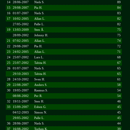
14
28/06-2007
Niels S.
89
15
29/08-2007
Pia H.
84
16
01/07-2007
Niels S.
83
17
10/02-2005
Allan L.
82
27/05-2002
Palle L.
82
19
13/03-2009
Sten Å.
75
28/09-2002
Johnny H.
75
21
07/02-2005
Allan L.
74
22
29/08-2007
Pia H.
72
23
24/02-2005
Allan L.
71
24
25/07-2002
Lars L.
68
25
25/07-2002
Tabita H.
67
26
01/07-2007
Niels S.
65
29/10-2003
Tabita H.
65
28
24/10-2002
Sven H.
61
29
22/08-2007
Anders S.
58
30
19/05-2007
Rasmus S.
54
08/08-2002
Per R.
54
32
19/11-2007
Sten H.
46
33
15/09-2007
Esben G.
45
04/12-2003
Simon N.
45
29/05-2002
Palle L.
45
36
28/06-2007
Niels S.
44
37
16/08-2002
Torben K.
39