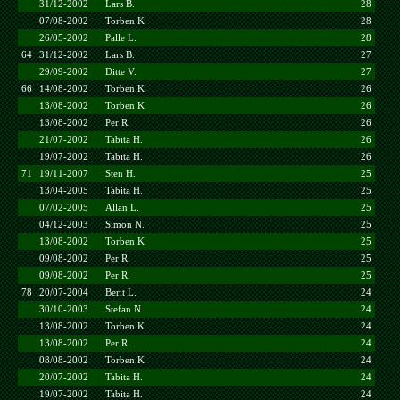
31/12-2002
Lars B.
28
07/08-2002
Torben K.
28
26/05-2002
Palle L.
28
64
31/12-2002
Lars B.
27
29/09-2002
Ditte V.
27
66
14/08-2002
Torben K.
26
13/08-2002
Torben K.
26
13/08-2002
Per R.
26
21/07-2002
Tabita H.
26
19/07-2002
Tabita H.
26
71
19/11-2007
Sten H.
25
13/04-2005
Tabita H.
25
07/02-2005
Allan L.
25
04/12-2003
Simon N.
25
13/08-2002
Torben K.
25
09/08-2002
Per R.
25
09/08-2002
Per R.
25
78
20/07-2004
Berit L.
24
30/10-2003
Stefan N.
24
13/08-2002
Torben K.
24
13/08-2002
Per R.
24
08/08-2002
Torben K.
24
20/07-2002
Tabita H.
24
19/07-2002
Tabita H.
24