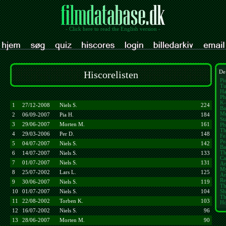
- Click here to read the English version -
Hiscorelisten
De
Pi
Tu
Ha
Ph
K-
1
27/12-2008
Niels S.
224
Ba
Mu
2
06/09-2007
Pia H.
184
St
3
29/06-2007
Morten M.
161
Ph
Th
4
29/03-2006
Per D.
148
Fe
Pe
5
04/07-2007
Niels S.
142
Ba
Th
6
14/07-2007
Niels S.
133
Ca
7
01/07-2007
Niels S.
131
Am
My
8
25/07-2002
Lars L.
125
Am
Re
9
30/06-2007
Niels S.
119
Th
10
01/07-2007
Niels S.
104
Sh
Th
11
22/08-2002
Torben K.
103
Ho
12
16/07-2002
Niels S.
96
13
28/06-2007
Morten M.
90