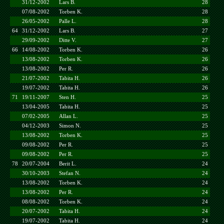
31/12-2002
Lars B.
28
07/08-2002
Torben K.
28
26/05-2002
Palle L.
28
64
31/12-2002
Lars B.
27
29/09-2002
Ditte V.
27
66
14/08-2002
Torben K.
26
13/08-2002
Torben K.
26
13/08-2002
Per R.
26
21/07-2002
Tabita H.
26
19/07-2002
Tabita H.
26
71
19/11-2007
Sten H.
25
13/04-2005
Tabita H.
25
07/02-2005
Allan L.
25
04/12-2003
Simon N.
25
13/08-2002
Torben K.
25
09/08-2002
Per R.
25
09/08-2002
Per R.
25
78
20/07-2004
Berit L.
24
30/10-2003
Stefan N.
24
13/08-2002
Torben K.
24
13/08-2002
Per R.
24
08/08-2002
Torben K.
24
20/07-2002
Tabita H.
24
19/07-2002
Tabita H.
24