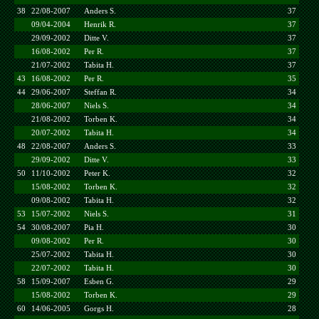
38
22/08-2007
Anders S.
37
09/04-2004
Henrik R.
37
29/09-2002
Ditte V.
37
16/08-2002
Per R.
37
21/07-2002
Tabita H.
37
43
16/08-2002
Per R.
35
44
29/06-2007
Steffan R.
34
28/06-2007
Niels S.
34
21/08-2002
Torben K.
34
20/07-2002
Tabita H.
34
48
22/08-2007
Anders S.
33
29/09-2002
Ditte V.
33
50
11/10-2002
Peter K.
32
15/08-2002
Torben K.
32
09/08-2002
Tabita H.
32
53
15/07-2002
Niels S.
31
54
30/08-2007
Pia H.
30
09/08-2002
Per R.
30
25/07-2002
Tabita H.
30
22/07-2002
Tabita H.
30
58
15/09-2007
Esben G.
29
15/08-2002
Torben K.
29
60
14/06-2005
Gorgs H.
28