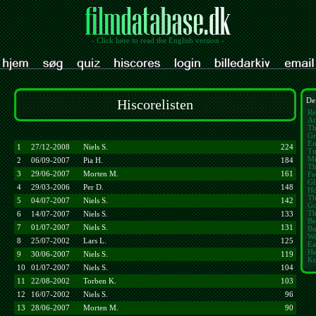
- Click here to read the English version -
Hiscorelisten
De 
Re
At
Th
Gr
En
1
27/12-2008
Niels S.
224
Tu
Mi
2
06/09-2007
Pia H.
184
Th
3
29/06-2007
Morten M.
161
Fe
Gli
4
29/03-2006
Per D.
148
Ho
Th
5
04/07-2007
Niels S.
142
Go
Th
6
14/07-2007
Niels S.
133
Be
7
01/07-2007
Niels S.
131
Bu
Wo
8
25/07-2002
Lars L.
125
Ea
He
9
30/06-2007
Niels S.
119
Ku
10
01/07-2007
Niels S.
104
11
22/08-2002
Torben K.
103
12
16/07-2002
Niels S.
96
13
28/06-2007
Morten M.
90