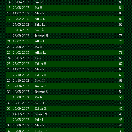
14
28/06-2007
Niels S.
89
15
29/08-2007
Pia H.
84
16
01/07-2007
Niels S.
83
17
10/02-2005
Allan L.
82
27/05-2002
Palle L.
82
19
13/03-2009
Sten Å.
75
28/09-2002
Johnny H.
75
21
07/02-2005
Allan L.
74
22
29/08-2007
Pia H.
72
23
24/02-2005
Allan L.
71
24
25/07-2002
Lars L.
68
25
25/07-2002
Tabita H.
67
26
01/07-2007
Niels S.
65
29/10-2003
Tabita H.
65
28
24/10-2002
Sven H.
61
29
22/08-2007
Anders S.
58
30
19/05-2007
Rasmus S.
54
08/08-2002
Per R.
54
32
19/11-2007
Sten H.
46
33
15/09-2007
Esben G.
45
04/12-2003
Simon N.
45
29/05-2002
Palle L.
45
36
28/06-2007
Niels S.
44
37
16/08-2002
Torben K.
39