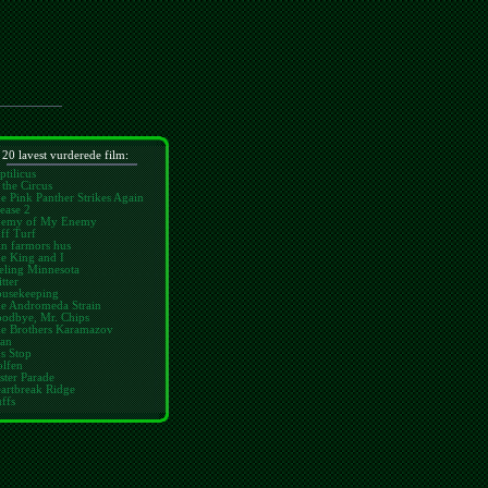
20 lavest vurderede film:
ptilicus
 the Circus
e Pink Panther Strikes Again
ease 2
emy of My Enemy
ff Turf
n farmors hus
e King and I
eling Minnesota
tter
usekeeping
e Andromeda Strain
odbye, Mr. Chips
e Brothers Karamazov
an
s Stop
lfen
ster Parade
artbreak Ridge
ffs