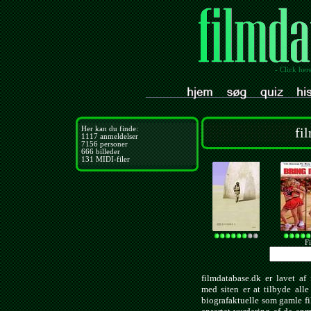
- Click her
Her kan du finde:
fi
1117
anmeldelser
7156
personer
666
billeder
131
MIDI-filer
Fi
filmdatabase.dk er lavet af 
med siten er at tilbyde all
biografaktuelle som gamle f