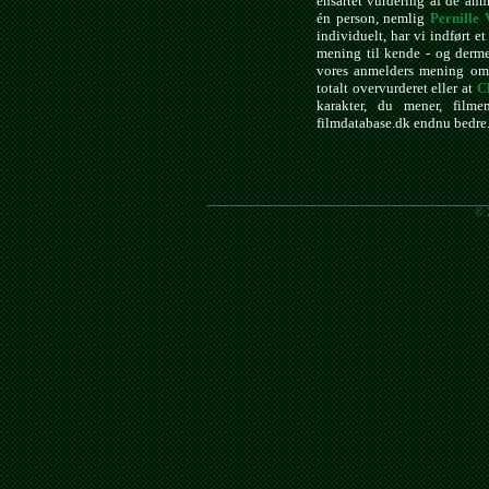
ensartet vurdering af de anm
én person, nemlig
Pernille 
individuelt, har vi indført e
mening til kende - og derme
vores anmelders mening om
totalt overvurderet eller at
C
karakter, du mener, fil
filmdatabase.dk endnu bedre
© 