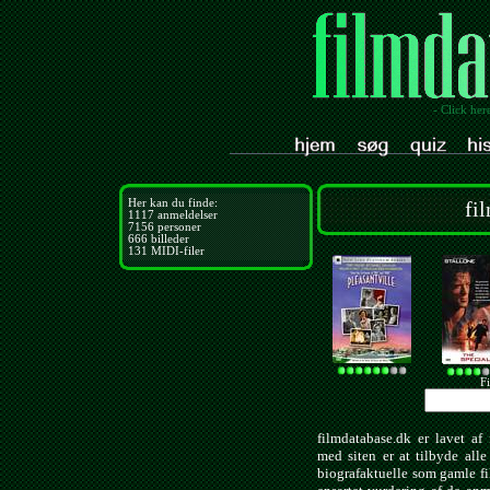
- Click her
Her kan du finde:
fi
1117
anmeldelser
7156
personer
666
billeder
131
MIDI-filer
Fi
filmdatabase.dk er lavet af 
med siten er at tilbyde all
biografaktuelle som gamle f