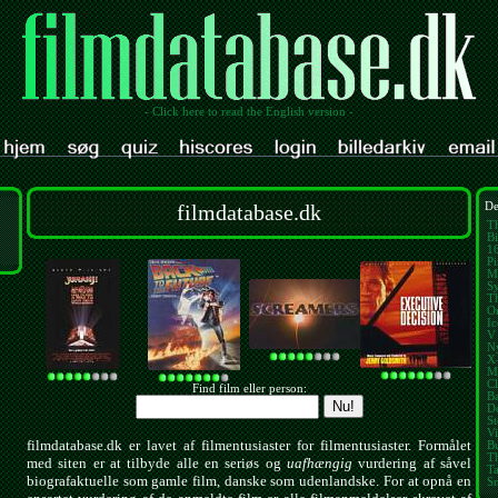
- Click here to read the English version -
filmdatabase.dk
De
T
Bi
1
Pi
M
Sy
T
O
I
V 
N
X
M
Cl
Find film eller person:
B
D
St
V
filmdatabase.dk er lavet af filmentusiaster for filmentusiaster. Formålet
B
T
med siten er at tilbyde alle en seriøs og
uafhængig
vurdering af såvel
T
biografaktuelle som gamle film, danske som udenlandske. For at opnå en
S