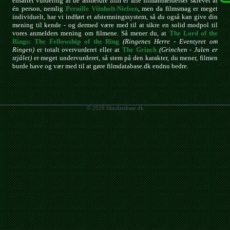
ensartet vurdering af de anmeldte film er alle filmanmeldelser skrevet af
én person, nemlig
Pernille Viinholt-Nielsen
, men da filmsmag er meget
individuelt, har vi indført et afstemningssystem, så
du
også kan give din
mening til kende - og dermed være med til at sikre en solid modpol til
vores anmelders mening om filmene. Så mener du, at
The Lord of the
Rings: The Fellowship of the Ring
(Ringenes Herre - Eventyret om
Ringen)
er totalt overvurderet eller at
The Grinch
(Grinchen - Julen er
stjålet)
er meget undervurderet, så stem på den karakter, du mener, filmen
burde have og vær med til at gøre filmdatabase.dk endnu bedre.
© 2026 filmdatabase.dk