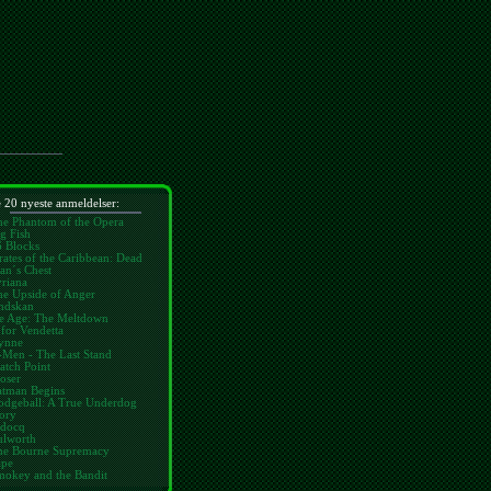
 20 nyeste anmeldelser:
he Phantom of the Opera
g Fish
6 Blocks
rates of the Caribbean: Dead
an´s Chest
riana
he Upside of Anger
ndskan
ce Age: The Meltdown
for Vendetta
ynne
-Men - The Last Stand
atch Point
oser
atman Begins
odgeball: A True Underdog
ory
idocq
ulworth
he Bourne Supremacy
ape
mokey and the Bandit