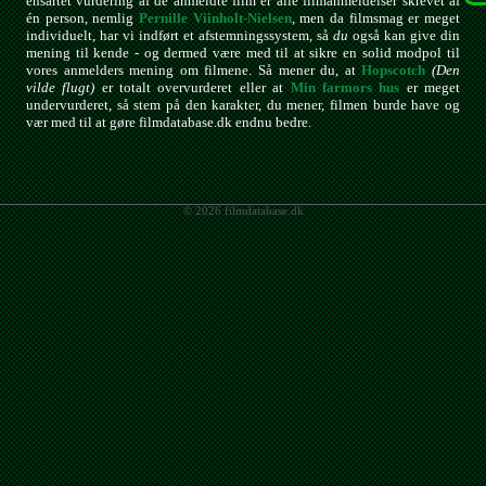
ensartet vurdering af de anmeldte film er alle filmanmeldelser skrevet af
én person, nemlig
Pernille Viinholt-Nielsen
, men da filmsmag er meget
individuelt, har vi indført et afstemningssystem, så
du
også kan give din
mening til kende - og dermed være med til at sikre en solid modpol til
vores anmelders mening om filmene. Så mener du, at
Hopscotch
(Den
vilde flugt)
er totalt overvurderet eller at
Min farmors hus
er meget
undervurderet, så stem på den karakter, du mener, filmen burde have og
vær med til at gøre filmdatabase.dk endnu bedre.
© 2026 filmdatabase.dk