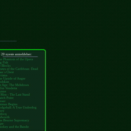
 20 nyeste anmeldelser:
he Phantom of the Opera
g Fish
6 Blocks
rates of the Caribbean: Dead
an´s Chest
riana
he Upside of Anger
ndskan
ce Age: The Meltdown
for Vendetta
ynne
-Men - The Last Stand
atch Point
oser
atman Begins
odgeball: A True Underdog
ory
idocq
ulworth
he Bourne Supremacy
ape
mokey and the Bandit