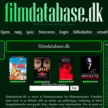
- Click here to read the English version -
filmdatabase.dk
De
T
Bi
1
Pi
M
Sy
T
O
I
V 
N
X
M
Cl
Find film eller person:
B
D
St
V
filmdatabase.dk er lavet af filmentusiaster for filmentusiaster. Formålet
B
T
med siten er at tilbyde alle en seriøs og
uafhængig
vurdering af såvel
T
biografaktuelle som gamle film, danske som udenlandske. For at opnå en
S