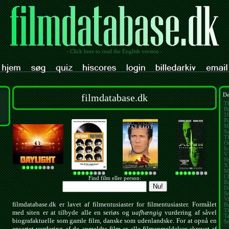
- Click here to read the English version -
filmdatabase.dk
De
T
Bi
1
Pi
M
Sy
T
O
I
V 
N
X
M
Cl
Find film eller person:
B
D
St
V
filmdatabase.dk er lavet af filmentusiaster for filmentusiaster. Formålet
B
T
med siten er at tilbyde alle en seriøs og
uafhængig
vurdering af såvel
T
biografaktuelle som gamle film, danske som udenlandske. For at opnå en
S
ensartet vurdering af de anmeldte film er alle filmanmeldelser skrevet af