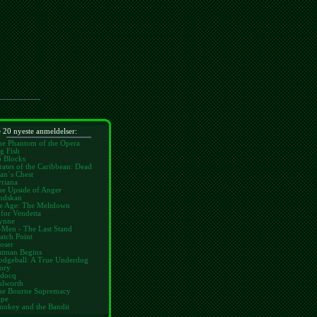
 20 nyeste anmeldelser:
he Phantom of the Opera
g Fish
6 Blocks
rates of the Caribbean: Dead
an´s Chest
riana
he Upside of Anger
ndskan
ce Age: The Meltdown
for Vendetta
ynne
-Men - The Last Stand
atch Point
oser
atman Begins
odgeball: A True Underdog
ory
idocq
ulworth
he Bourne Supremacy
ape
mokey and the Bandit