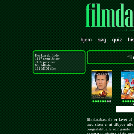
- Click her
Her kan du finde:
fi
1117
anmeldelser
7156
personer
666
billeder
131
MIDI-filer
Fi
filmdatabase.dk er lavet af 
med siten er at tilbyde all
biografaktuelle som gamle f
ensartet vurdering af de anm