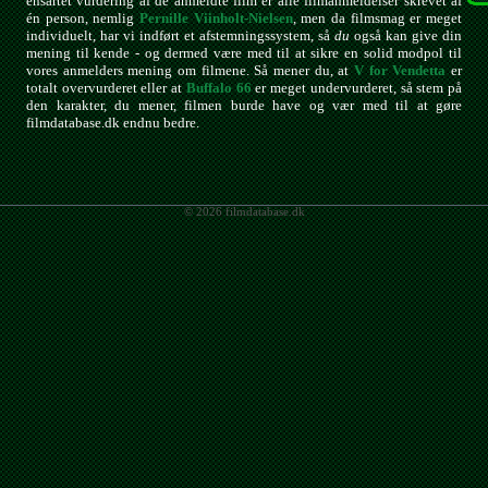
ensartet vurdering af de anmeldte film er alle filmanmeldelser skrevet af
én person, nemlig
Pernille Viinholt-Nielsen
, men da filmsmag er meget
individuelt, har vi indført et afstemningssystem, så
du
også kan give din
mening til kende - og dermed være med til at sikre en solid modpol til
vores anmelders mening om filmene. Så mener du, at
V for Vendetta
er
totalt overvurderet eller at
Buffalo 66
er meget undervurderet, så stem på
den karakter, du mener, filmen burde have og vær med til at gøre
filmdatabase.dk endnu bedre.
© 2026 filmdatabase.dk