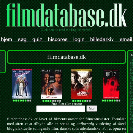
- Click here to read the English version -
filmdatabase.dk
De
T
Bi
1
Pi
M
Sy
T
O
I
V 
N
X
M
Cl
Find film eller person:
B
D
St
V
filmdatabase.dk er lavet af filmentusiaster for filmentusiaster. Formålet
B
T
med siten er at tilbyde alle en seriøs og
uafhængig
vurdering af såvel
T
biografaktuelle som gamle film, danske som udenlandske. For at opnå en
S