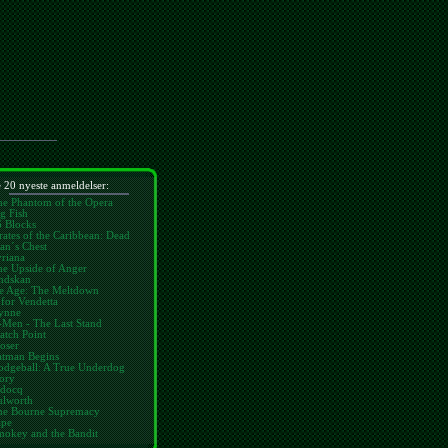
 20 nyeste anmeldelser:
he Phantom of the Opera
g Fish
6 Blocks
rates of the Caribbean: Dead
an´s Chest
riana
he Upside of Anger
ndskan
ce Age: The Meltdown
for Vendetta
ynne
-Men - The Last Stand
atch Point
oser
atman Begins
odgeball: A True Underdog
ory
idocq
ulworth
he Bourne Supremacy
ape
mokey and the Bandit