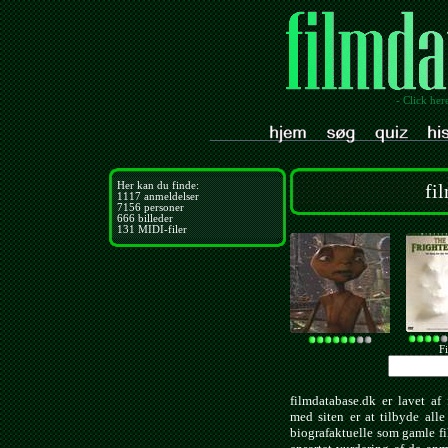
- Click her
Her kan du finde:
fi
1117
anmeldelser
7156
personer
666
billeder
131
MIDI-filer
Fi
filmdatabase.dk er lavet af 
med siten er at tilbyde all
biografaktuelle som gamle f