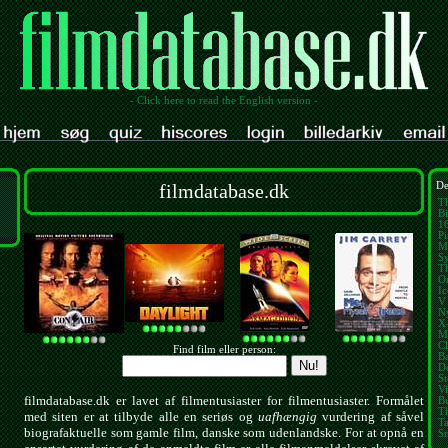
- Click here to read the English version -
filmdatabase.dk
De
T
Bi
1
Pi
M
Sy
T
O
I
V 
N
X
M
Cl
Find film eller person:
B
D
St
V
filmdatabase.dk er lavet af filmentusiaster for filmentusiaster. Formålet
B
T
med siten er at tilbyde alle en seriøs og
uafhængig
vurdering af såvel
T
biografaktuelle som gamle film, danske som udenlandske. For at opnå en
S