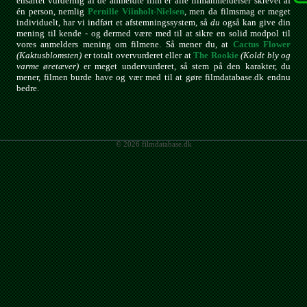
ensartet vurdering af de anmeldte film er alle filmanmeldelser skrevet af
én person, nemlig
Pernille Viinholt-Nielsen
, men da filmsmag er meget
individuelt, har vi indført et afstemningssystem, så
du
også kan give din
mening til kende - og dermed være med til at sikre en solid modpol til
vores anmelders mening om filmene. Så mener du, at
Cactus Flower
(Kaktusblomsten)
er totalt overvurderet eller at
The Rookie
(Koldt bly og
varme øretæver)
er meget undervurderet, så stem på den karakter, du
mener, filmen burde have og vær med til at gøre filmdatabase.dk endnu
bedre.
© 2026 filmdatabase.dk