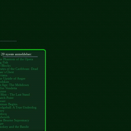
 20 nyeste anmeldelser:
he Phantom of the Opera
g Fish
6 Blocks
rates of the Caribbean: Dead
an´s Chest
riana
he Upside of Anger
ndskan
ce Age: The Meltdown
for Vendetta
ynne
-Men - The Last Stand
atch Point
oser
atman Begins
odgeball: A True Underdog
ory
idocq
ulworth
he Bourne Supremacy
ape
mokey and the Bandit