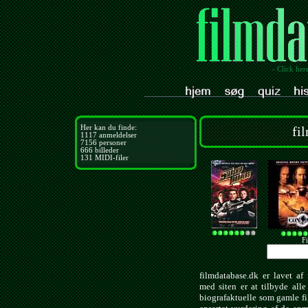
- Click her
Her kan du finde:
fi
1117
anmeldelser
7156
personer
666
billeder
131
MIDI-filer
Fi
filmdatabase.dk er lavet af 
med siten er at tilbyde all
biografaktuelle som gamle f