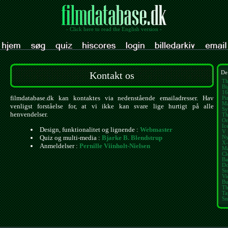
- Click here to read the English version -
Kontakt os
De
Th
Bi
16
filmdatabase.dk kan kontaktes via nedenstående emailadresser. Hav
Pi
Ma
venligst forståelse for, at vi ikke kan svare lige hurtigt på alle
Sy
henvendelser.
Th
On
Ic
Design, funktionalitet og lignende :
Webmaster
V 
Quiz og multi-media :
Bjarke B. Blendstrup
Ny
X-
Anmeldelser :
Pernille Viinholt-Nielsen
Ma
Cl
Ba
Do
St
Vi
Bu
Th
Ta
Sm