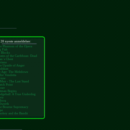
 20 nyeste anmeldelser:
e Phantom of the Opera
g Fish
 Blocks
rates of the Caribbean: Dead
n´s Chest
riana
e Upside of Anger
dskan
e Age: The Meltdown
for Vendetta
nne
Men - The Last Stand
tch Point
oser
tman Begins
dgeball: A True Underdog
ory
docq
lworth
e Bourne Supremacy
pe
okey and the Bandit