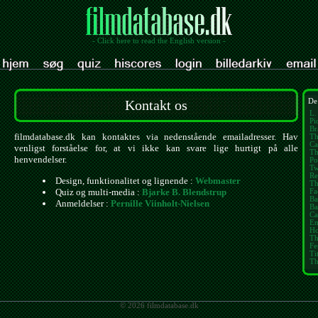
- Click here to read the English version -
Kontakt os
De 
L.
Pi
Br
filmdatabase.dk kan kontaktes via nedenstående emailadresser. Hav
Th
Ca
venligst forståelse for, at vi ikke kan svare lige hurtigt på alle
Th
henvendelser.
Po
Tw
Re
Design, funktionalitet og lignende :
Webmaster
Th
Quiz og multi-media :
Bjarke B. Blendstrup
Fa
Ba
Anmeldelser :
Pernille Viinholt-Nielsen
Ba
Ca
E
Ho
Th
Fe
Ti
Th
© 2026 filmdatabase.dk