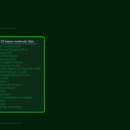
20 højest vurderede film:
 A. Confidential
cnic at Hanging Rock
assed Off
e Full Monty
rne tremula
e English Patient
rtrait of a Lady
elfth Night, or What You Will
bel Without a Cause
e Purple Rose of Cairo
ce/Off
rbara
ck to the Future
ctus Flower
mma
pscotch
e Long Kiss Goodnight
sten
tanic
e Big Lebowski