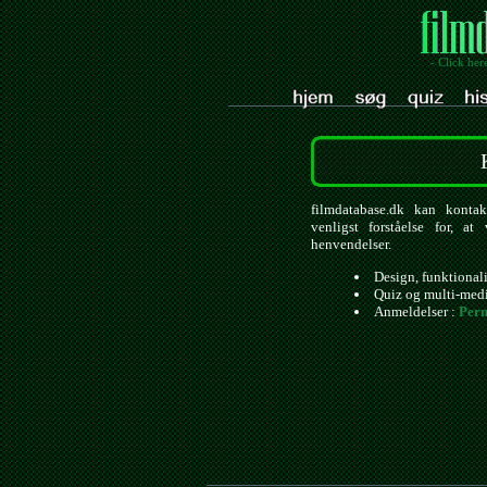
- Click her
filmdatabase.dk kan kontak
venligst forståelse for, a
henvendelser.
Design, funktional
Quiz og multi-med
Anmeldelser :
Pern