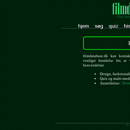
- Click her
filmdatabase.dk kan kontak
venligst forståelse for, a
henvendelser.
Design, funktional
Quiz og multi-med
Anmeldelser :
Pern
© 