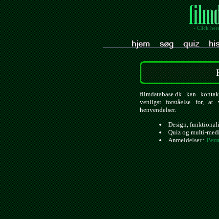
- Click her
filmdatabase.dk kan kontak
venligst forståelse for, a
henvendelser.
Design, funktional
Quiz og multi-med
Anmeldelser :
Pern