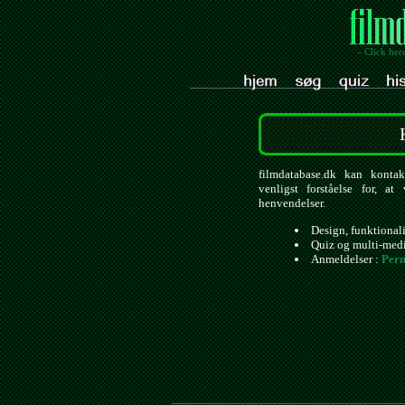
- Click her
filmdatabase.dk kan kontak
venligst forståelse for, a
henvendelser.
Design, funktional
Quiz og multi-med
Anmeldelser :
Pern