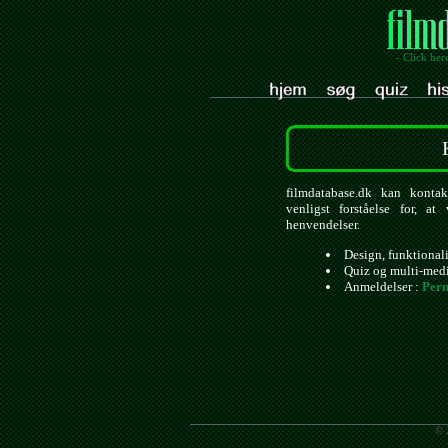
- Click her
filmdatabase.dk kan kontak
venligst forståelse for, a
henvendelser.
Design, funktional
Quiz og multi-med
Anmeldelser :
Pern
© 