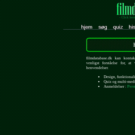
- Click her
filmdatabase.dk kan kontak
venligst forståelse for, a
henvendelser.
Design, funktional
Quiz og multi-med
Anmeldelser :
Pern