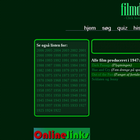
- Click her
Se også listen for:
2006
2005
2004
2003
2002
2001
2000
1999
1998
1997
1996
1995
Alle film produceret i 1947:
1994
1993
1992
1991
1990
1989
Dark Passage
(Flygtningen)
1988
1987
1986
1985
1984
1983
Hue and Cry
(Fem drenge på spo
1982
1981
1980
1979
1978
1977
Out of the Past
(Fanget af fortide
1976
1975
1974
1973
1972
1971
Soldaten og Jenny
1970
1969
1968
1967
1966
1965
1964
1963
1962
1961
1960
1959
1958
1957
1956
1955
1954
1953
1952
1951
1950
1949
1948
1946
1945
1944
1943
1941
1940
1939
1938
1937
1936
1935
1933
1927
1925
1924
1922