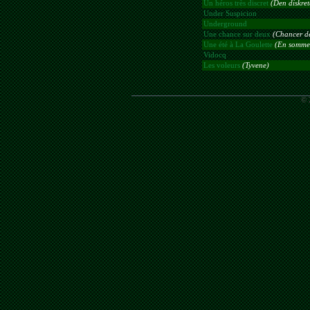
Un héros très discret
(Den diskret
Under Suspicion
Underground
Une chance sur deux
(Chancer de
Une été à La Goulette
(En sommer
Vidocq
Les voleurs
(Tyvene)
© 