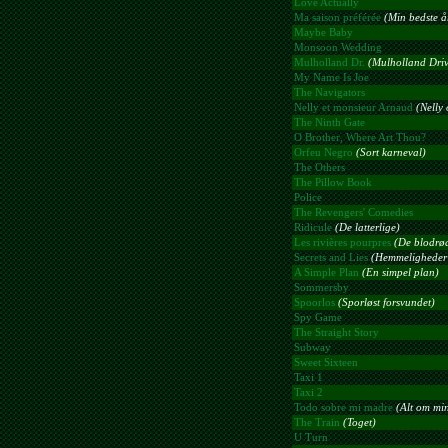
Love Actually
Ma saison préférée
(Min bedste år
Maybe Baby
Monsoon Wedding
Mulholland Dr.
(Mulholland Driv
My Name Is Joe
The Navigators
Nelly et monsieur Arnaud
(Nelly
The Ninth Gate
O Brother, Where Art Thou?
Orfeu Negro
(Sort karneval)
The Others
The Pillow Book
Police
The Revengers' Comedies
Ridicule
(De latterlige)
Les rivières pourpres
(De blodrød
Secrets and Lies
(Hemmeligheder 
A Simple Plan
(En simpel plan)
Sommersby
Spoorlos
(Sporløst forsvundet)
Spy Game
The Straight Story
Subway
Sweet Sixteen
Taxi 1
Taxi 2
Todo sobre mi madre
(Alt om mi
The Train
(Toget)
U Turn