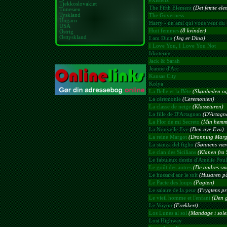
eXistenZ
Tjekkoslovakiet
The Fifth Element
(Det femte ele
Tunesien
Tyskland
The Governess
Ungarn
Harry - un ami qui vous veut du 
USA
Huit femmes
(8 kvinder)
Østrig
Østtyskland
I am Dina
(Jeg er Dina)
I Love You, I Love You Not
Idioterne
Jack & Sarah
Jeanne d'Arc
Kansas City
Kolya
La Belle et la Bête
(Skønheden og
La céremonie
(Ceremonien)
La classe de neige
(Klasseturen)
La fille de D'Artagnan
(D'Artagna
La Flor de mi Secreto
(Min hemme
La Nouvelle Eve
(Den nye Eva)
La reine Margot
(Dronning Marg
La stanza del figlio
(Sønnens være
Le clan des Sicilians
(Klanen fra S
Le fabuleux destin d'Amélie Poul
Le goût des autres
(De andres sm
Le hussard sur le toit
(Husaren på
Le Pacte des loups
(Pagten)
Le salaire de la peur
(Frygtens pr
Le vieil homme et l'enfant
(Den 
Le Voyou
(Frækkert)
Los Lunes al sol
(Mandage i sole
Lost Highway