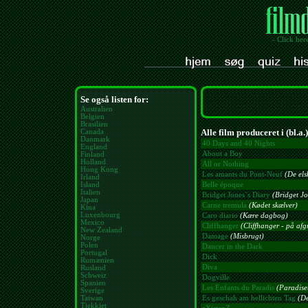
- Click her
Se også listen for:
Australien
Belgien
Brasilien
Alle film produceret i (bl.a.
Canada
Danmark
40 Days and 40 Nights
England
About a Boy
Finland
Holland
All or Nothing
Hong Kong
Les amants du Pont-Neuf
(De els
Irland
Island
Belle époque
Italien
Bridget Jones´s Diary
(Bridget J
Japan
Carne tremula
(Kødet skælver)
Kina
Luxenbourg
Caro diario
(Kære dagbog)
Mexico
Cliffhanger
(Cliffhanger - på af
New Zealand
Damage
(Misbrugt)
Norge
Polen
Dancer in the Dark
Portugal
Dick
Rumænien
Diva
Rusland
Schweiz
Dogville
Spanien
Les Enfants du Paradis
(Paradise
Sverige
Taiwan
Es geschah am hellichten Tag
(De
Tjekkiet