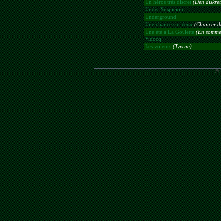
Un héros très discret
(Den diskret
Under Suspicion
Underground
Une chance sur deux
(Chancer de
Une été à La Goulette
(En sommer
Vidocq
Les voleurs
(Tyvene)
© 