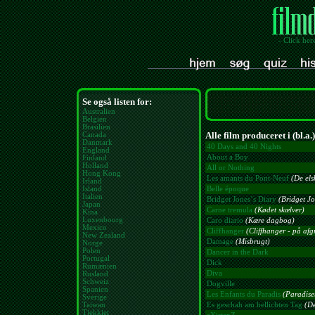
- Click her
Se også listen for:
Australien
Belgien
Brasilien
Alle film produceret i (bl.a.
Canada
Danmark
40 Days and 40 Nights
England
About a Boy
Finland
Holland
All or Nothing
Hong Kong
Les amants du Pont-Neuf
(De els
Irland
Island
Belle époque
Italien
Bridget Jones´s Diary
(Bridget J
Japan
Carne tremula
(Kødet skælver)
Kina
Luxenbourg
Caro diario
(Kære dagbog)
Mexico
Cliffhanger
(Cliffhanger - på af
New Zealand
Damage
(Misbrugt)
Norge
Polen
Dancer in the Dark
Portugal
Dick
Rumænien
Diva
Rusland
Schweiz
Dogville
Spanien
Les Enfants du Paradis
(Paradise
Sverige
Taiwan
Es geschah am hellichten Tag
(De
Tjekkiet