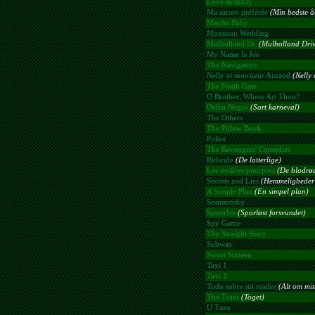
Love Actually
Ma saison préférée
(Min bedste år
Maybe Baby
Monsoon Wedding
Mulholland Dr.
(Mulholland Driv
My Name Is Joe
The Navigators
Nelly et monsieur Arnaud
(Nelly
The Ninth Gate
O Brother, Where Art Thou?
Orfeu Negro
(Sort karneval)
The Others
The Pillow Book
Police
The Revengers' Comedies
Ridicule
(De latterlige)
Les rivières pourpres
(De blodrød
Secrets and Lies
(Hemmeligheder 
A Simple Plan
(En simpel plan)
Sommersby
Spoorlos
(Sporløst forsvundet)
Spy Game
The Straight Story
Subway
Sweet Sixteen
Taxi 1
Taxi 2
Todo sobre mi madre
(Alt om mi
The Train
(Toget)
U Turn