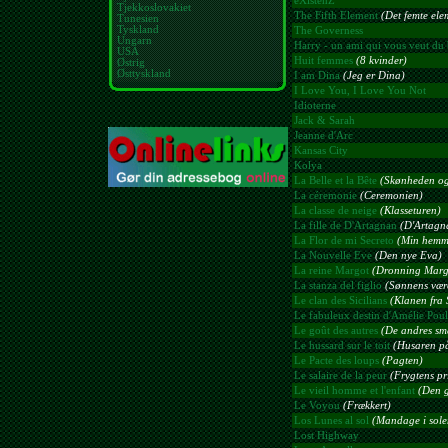
eXistenZ
Tjekkoslovakiet
The Fifth Element
(Det femte ele
Tunesien
Tyskland
The Governess
Ungarn
Harry - un ami qui vous veut du 
USA
Huit femmes
(8 kvinder)
Østrig
Østtyskland
I am Dina
(Jeg er Dina)
I Love You, I Love You Not
Idioterne
Jack & Sarah
Jeanne d'Arc
Kansas City
Kolya
La Belle et la Bête
(Skønheden og
La céremonie
(Ceremonien)
La classe de neige
(Klasseturen)
La fille de D'Artagnan
(D'Artagna
La Flor de mi Secreto
(Min hemme
La Nouvelle Eve
(Den nye Eva)
La reine Margot
(Dronning Marg
La stanza del figlio
(Sønnens være
Le clan des Sicilians
(Klanen fra S
Le fabuleux destin d'Amélie Poul
Le goût des autres
(De andres sm
Le hussard sur le toit
(Husaren på
Le Pacte des loups
(Pagten)
Le salaire de la peur
(Frygtens pr
Le vieil homme et l'enfant
(Den 
Le Voyou
(Frækkert)
Los Lunes al sol
(Mandage i sole
Lost Highway