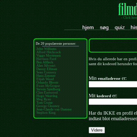
- Click her
De 20 populæreste personer:
John Williams
Alfred Hitchcock
Viggo Mortensen
Hvis du allerede har en profi
Harrison Ford
Ben Affleck
samt dit kodeord herunder for
Alan Silvestri
Danny Elfman
Sean Connery
Hans Zimmer
Min
er:
emailadresse
Elijah Wood
Orlando Bloom
Ewan McGregor
Steven Spielberg
Clint Eastwood
Mit
er:
kodeord
Hugo Weaving
Meg Ryan
Tom Cruise
George Clooney
Jean-Claude van Damme
Har du IKKE en profil e
Stephen King
indtast blot emailadresse