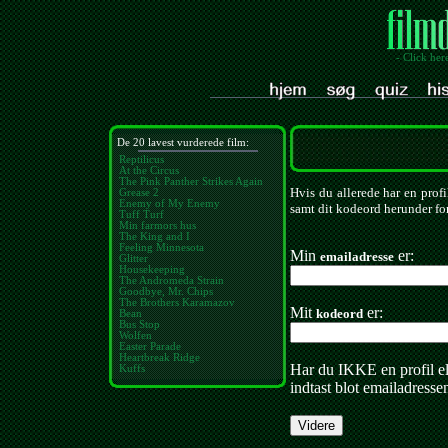
- Click her
De 20 lavest vurderede film:
Reptilicus
At the Circus
The Pink Panther Strikes Again
Hvis du allerede har en profi
Grease 2
Enemy of My Enemy
samt dit kodeord herunder for
Tuff Turf
Min farmors hus
The King and I
Feeling Minnesota
Min
er:
emailadresse
Glitter
Housekeeping
The Andromeda Strain
Goodbye, Mr. Chips
The Brothers Karamazov
Mit
er:
kodeord
Bean
Bus Stop
Wolfen
Easter Parade
Heartbreak Ridge
Har du IKKE en profil e
Kuffs
indtast blot emailadresse