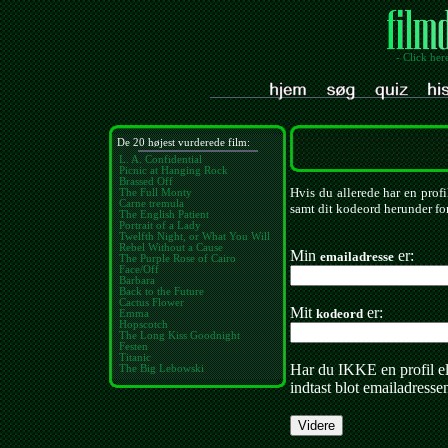
- Click her
De 20 højest vurderede film:
L. A. Confidential
Picnic at Hanging Rock
Brassed Off
Hvis du allerede har en profi
The Full Monty
Carne tremula
samt dit kodeord herunder for
The English Patient
Portrait of a Lady
Twelfth Night, or What You Will
Rebel Without a Cause
Min
er:
emailadresse
The Purple Rose of Cairo
Face/Off
Barbara
Back to the Future
Cactus Flower
Mit
er:
kodeord
Emma
Hopscotch
The Long Kiss Goodnight
Festen
Titanic
Har du IKKE en profil e
The Big Lebowski
indtast blot emailadresse