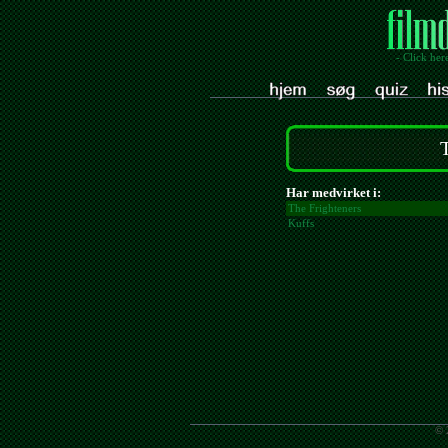
- Click her
Har medvirket i:
The Frighteners
Kuffs
© 