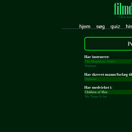
- Click her
P
Har instrueret:
The Magdalene Sisters
Orphans
Har skrevet manus/forlæg til
Orphans
Har medvirket i:
Children of Men
My Name Is Joe