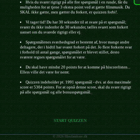
Hvis du svarer rigtigt på alle fire spørgsmål i en runde, får du
muligheden for at tjene 3 ekstra point ved at gætte filmmusik. Du
SKAL ikke gætte, men gætter du forkert, er quizzen forbi!.
Vi tager tid! Du har 30 sekunder til at svare på et spørgsmål;
svarer du ikke indenfor de 30 sekunder, tælles svaret som forkert
uanset om du svarede rigtigt eller ej.
Spørgsmålenes sværhedsgrad er bestemt af, hvor mange andre
deltagere, der i hidtil har svaret forkert på det. Jo flere forkerte svar
i forhold til antal gange, spørgsmålet er blevet stillet, desto
sværere regnes spørgsmålet for at være.
Du skal have mindst 20 points for at komme på hiscorelisten...
Ellers ville det være for nemt.
Quizzen indeholder pt. 1991 spørgsmål - dvs. at den maximale
score er 5304 points. For at opnå denne score, skal du svare rigtigt
på alle spørgsmål og alle bonusspørgsmål.
START QUIZZEN
© 2026 filmdatabase.dk