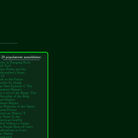
 20 populæreste anmeldelser:
cnic at Hanging Rock
ff Turf
rry Potter and the
ilosopher's Stone
-19
ck to the Future
urder by Death
ar Wars Episode I: The
hantom Menace
e Lord of the Rings: The
llowship of the Ring
arl Harbor
atman Begins
he Phantom of the Opera
ctus Flower
merican History X
y Name Is Joe
erican Graffiti
bel Without a Cause
e Purple Rose of Cairo
hakespeare in Love
he Matrix
opscotch