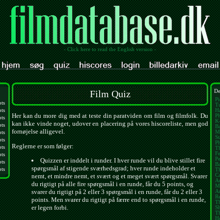
- Click here to read the English version -
Film Quiz
De
Pi
pts
Tu
pts
Ha
Her kan du more dig med at teste din paratviden om film og filmfolk. Du
Ph
pts
K
kan ikke vinde noget, udover en placering på vores hiscoreliste, men god
pts
Ba
fornøjelse alligevel.
M
pts
St
pts
P
Reglerne er som følger:
pts
Th
Fe
pts
Pe
Quizzen er inddelt i runder. I hver runde vil du blive stillet fire
pts
B
spørgsmål af stigende sværhedsgrad; hver runde indeholder et
pts
T
nemt, et mindre nemt, et svært og et meget svært spørgsmål. Svarer
Ca
A
du rigtigt på alle fire spørgsmål i en runde, får du 5 points, og
M
svarer du rigtigt på 2 eller 3 spørgsmål i en runde, får du 2 eller 3
Am
Re
points. Men svarer du rigtigt på færre end to spørgsmål i en runde,
Th
er legen forbi.
S
T
H