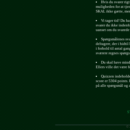
Hvis du svarer rigt
muligheden for at tje
SKAL ikke gætte, men 
Vi tager tid! Du ha
svarer du ikke indenfo
uanset om du svarede r
Spørgsmålenes svæ
deltagere, der i hidtil 
i forhold til antal gan
sværere regnes spørgs
Du skal have minds
Ellers ville det være f
Quizzen indeholde
score er 5304 points. 
på alle spørgsmål og 
S
© 