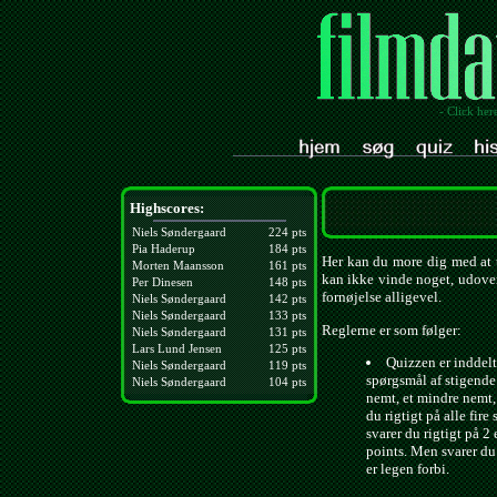
- Click her
Highscores:
Niels Søndergaard
224 pts
Pia Haderup
184 pts
Her kan du more dig med at t
Morten Maansson
161 pts
kan ikke vinde noget, udover
Per Dinesen
148 pts
fornøjelse alligevel.
Niels Søndergaard
142 pts
Niels Søndergaard
133 pts
Reglerne er som følger:
Niels Søndergaard
131 pts
Lars Lund Jensen
125 pts
Quizzen er inddelt 
Niels Søndergaard
119 pts
spørgsmål af stigende
Niels Søndergaard
104 pts
nemt, et mindre nemt,
du rigtigt på alle fire
svarer du rigtigt på 2 
points. Men svarer du 
er legen forbi.