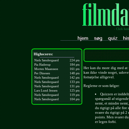
- Click her
Highscores:
Niels Søndergaard
224 pts
Pia Haderup
184 pts
Her kan du more dig med at t
Morten Maansson
161 pts
kan ikke vinde noget, udover
Per Dinesen
148 pts
fornøjelse alligevel.
Niels Søndergaard
142 pts
Niels Søndergaard
133 pts
Reglerne er som følger:
Niels Søndergaard
131 pts
Lars Lund Jensen
125 pts
Quizzen er inddelt 
Niels Søndergaard
119 pts
spørgsmål af stigende
Niels Søndergaard
104 pts
nemt, et mindre nemt,
du rigtigt på alle fire
svarer du rigtigt på 2 
points. Men svarer du 
er legen forbi.