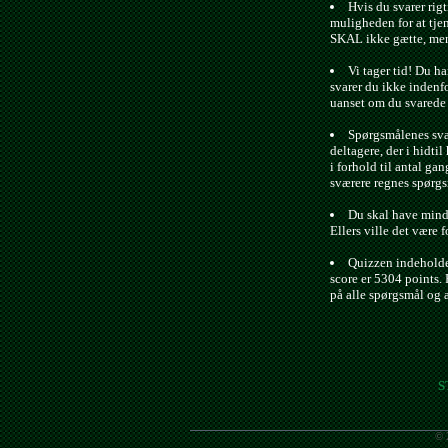
Hvis du svarer rigt
muligheden for at tje
SKAL ikke gætte, men 
Vi tager tid! Du ha
svarer du ikke indenfo
uanset om du svarede r
Spørgsmålenes svæ
deltagere, der i hidtil 
i forhold til antal gan
sværere regnes spørgs
Du skal have minds
Ellers ville det være f
Quizzen indeholde
score er 5304 points. 
på alle spørgsmål og 
S
© 