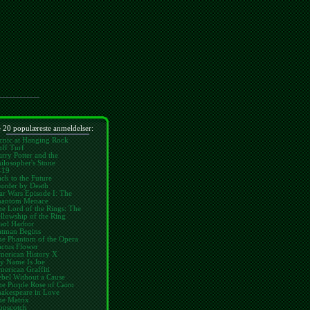
 20 populæreste anmeldelser:
cnic at Hanging Rock
ff Turf
rry Potter and the
ilosopher's Stone
-19
ck to the Future
urder by Death
ar Wars Episode I: The
hantom Menace
e Lord of the Rings: The
llowship of the Ring
arl Harbor
atman Begins
he Phantom of the Opera
ctus Flower
merican History X
y Name Is Joe
erican Graffiti
bel Without a Cause
e Purple Rose of Cairo
hakespeare in Love
he Matrix
opscotch