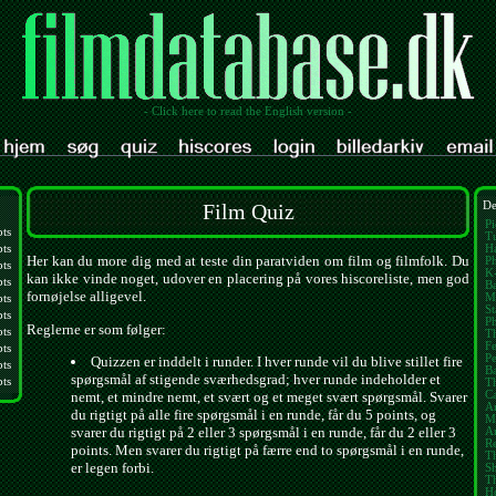
- Click here to read the English version -
Film Quiz
De
Pi
pts
Tu
pts
Ha
Her kan du more dig med at teste din paratviden om film og filmfolk. Du
Ph
pts
K
kan ikke vinde noget, udover en placering på vores hiscoreliste, men god
pts
Ba
fornøjelse alligevel.
M
pts
St
pts
P
Reglerne er som følger:
pts
Th
Fe
pts
Pe
Quizzen er inddelt i runder. I hver runde vil du blive stillet fire
pts
B
spørgsmål af stigende sværhedsgrad; hver runde indeholder et
pts
T
nemt, et mindre nemt, et svært og et meget svært spørgsmål. Svarer
Ca
A
du rigtigt på alle fire spørgsmål i en runde, får du 5 points, og
M
svarer du rigtigt på 2 eller 3 spørgsmål i en runde, får du 2 eller 3
Am
Re
points. Men svarer du rigtigt på færre end to spørgsmål i en runde,
Th
er legen forbi.
S
T
H