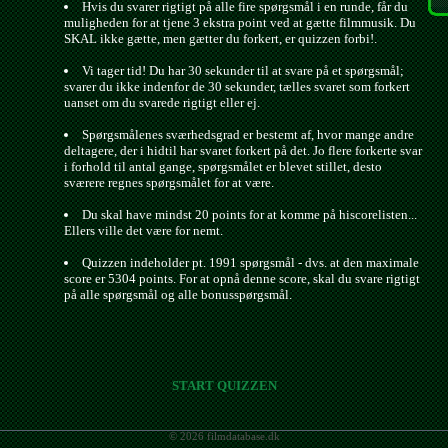
Hvis du svarer rigtigt på alle fire spørgsmål i en runde, får du
muligheden for at tjene 3 ekstra point ved at gætte filmmusik. Du
SKAL ikke gætte, men gætter du forkert, er quizzen forbi!.
Vi tager tid! Du har 30 sekunder til at svare på et spørgsmål;
svarer du ikke indenfor de 30 sekunder, tælles svaret som forkert
uanset om du svarede rigtigt eller ej.
Spørgsmålenes sværhedsgrad er bestemt af, hvor mange andre
deltagere, der i hidtil har svaret forkert på det. Jo flere forkerte svar
i forhold til antal gange, spørgsmålet er blevet stillet, desto
sværere regnes spørgsmålet for at være.
Du skal have mindst 20 points for at komme på hiscorelisten...
Ellers ville det være for nemt.
Quizzen indeholder pt. 1991 spørgsmål - dvs. at den maximale
score er 5304 points. For at opnå denne score, skal du svare rigtigt
på alle spørgsmål og alle bonusspørgsmål.
START QUIZZEN
© 2026 filmdatabase.dk