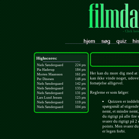
- Click her
Highscores:
Niels Søndergaard
224 pts
Pia Haderup
184 pts
Her kan du more dig med at t
Morten Maansson
161 pts
kan ikke vinde noget, udover
Per Dinesen
148 pts
fornøjelse alligevel.
Niels Søndergaard
142 pts
Niels Søndergaard
133 pts
Reglerne er som følger:
Niels Søndergaard
131 pts
Lars Lund Jensen
125 pts
Quizzen er inddelt 
Niels Søndergaard
119 pts
spørgsmål af stigende
Niels Søndergaard
104 pts
nemt, et mindre nemt,
du rigtigt på alle fire
svarer du rigtigt på 2 
points. Men svarer du 
er legen forbi.