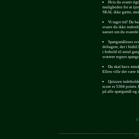
Hvis du svarer rigt
muligheden for at tje
SKAL ikke gætte, men 
Vi tager tid! Du ha
svarer du ikke indenfo
uanset om du svarede r
Spørgsmålenes svæ
deltagere, der i hidtil 
i forhold til antal gan
sværere regnes spørgs
Du skal have minds
Ellers ville det være f
Quizzen indeholde
score er 5304 points. 
på alle spørgsmål og 
S
© 